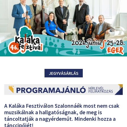
JEGYVÁSÁRLÁS
A Kaláka Fesztiválon Szalonnáék most nem csak
muzsikálnak a hallgatóságnak, de meg is
táncoltatják a nagyérdeműt. Mindenki hozza a
tánccipőjét!