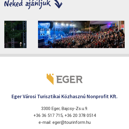
Márai Központ 2026
2026. június 19. - 2026. augusztus 28.
Márai Központ, Eger 3300, Szépasszony-völgy 35.
Eger Városi Turisztikai Közhasznú Nonprofit Kft.
3300 Eger, Bajcsy-Zs.u.9.
+36 36 517 715, +36 20 378 0514
e-mail: eger@tourinform.hu