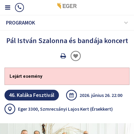
PROGRAMOK
Pál István Szalonna és bandája koncert
Oldal
nyomtatáss
Lejárt esemény
46. Kaláka Fesztivál
2026. június 26. 22:00
Eger 3300, Szmrecsányi Lajos Kert (Érsekkert)