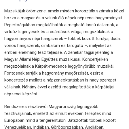
Muzsikájuk örömzene, amely minden korosztály számára közel
hozza a magyar és a velünk élő népek népzenei hagyományait.
Repertoárjukban megtalálhatók a megható lassú dallamok, a
virtuóz legényesek és a csárdások világa, megszólalnak a
hagyományos népi hangszerek – többek között furulya, duda,
vonós hangszerek, cimbalom és tárogató –, melyeket az
emberi énekhang tesz teljessé. A zenekar tagjai jelenleg a
Magyar Állami Népi Együttes muzsikusai. Koncertjeiken
megszólalnak a Kárpát-medence leggyönyörűbb muzsikái.
Fontosnak tartják a hagyomány megőrzését, ezért a
koncertezés mellett a népzeneoktatásban is nagy szerepet
vállalnak. Néhány évvel ezelőtt megalapították a kárpátaljai
népzenei képzést.
Rendszeres résztvevői Magyarország legnagyobb
fesztiváljainak, emellett az elmúlt években felléptek mind
Európában mind a tengerentúlon. Játszottak többek között
Venezuelában, Indiában, Görögországban, Angliában,