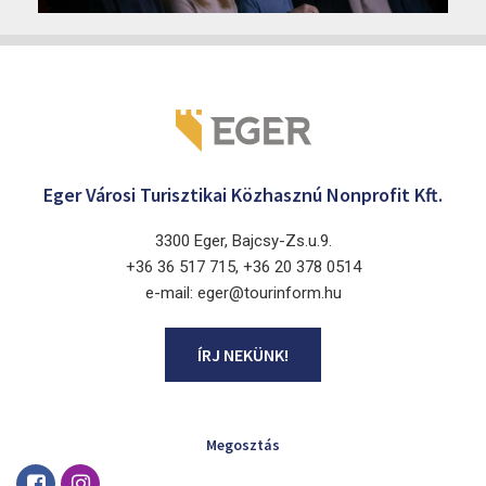
Cinema Agria, Eger 3300, Törvényház utca 4.
Eger Városi Turisztikai Közhasznú Nonprofit Kft.
3300 Eger, Bajcsy-Zs.u.9.
+36 36 517 715, +36 20 378 0514
e-mail: eger@tourinform.hu
ÍRJ NEKÜNK!
Megosztás