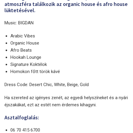
atmoszféra találkozik az organic house és afro house
lüktetésével.
Music: BIGDAN
Arabic Vibes
Organic House
Afro Beats
Hookah Lounge
Signature Koktélok
Homokon főtt török kávé
Dress Code: Desert Chic, White, Beige, Gold
Ha szereted az igényes zenét, az egyedi helyszíneket és a nyári
éjszakákat, ezt az estét nem érdemes kihagyni.
Asztalfoglalás:
06 70 415 6700