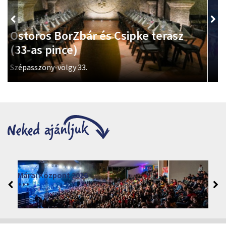
Termálfürdő
Az ország egyik legszebb városi strandja, 3 bejárattal, 5
hektáros területtel, 13 medencével és ezernyi élménnyel.
Petőfi tér 2.
Moziműsor
2026
Cinema Agria, Eger 3300, Törvényház utca 4.