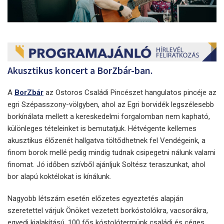
Akusztikus koncert a BorZbár-ban.
A
BorZbár
az Ostoros Családi Pincészet hangulatos pincéje az
egri Szépasszony-völgyben, ahol az Egri borvidék legszélesebb
borkínálata mellett a kereskedelmi forgalomban nem kapható,
különleges tételeinket is bemutatjuk. Hétvégente kellemes
akusztikus élőzenét hallgatva töltődhetnek fel Vendégeink, a
finom borok mellé pedig mindig tudnak csipegetni nálunk valami
finomat. Jó időben szívből ajánljuk Soltész teraszunkat, ahol
bor alapú koktélokat is kínálunk.
Nagyobb létszám esetén előzetes egyeztetés alapján
szeretettel várjuk Önöket vezetett borkóstolókra, vacsorákra,
egyedi kialakítású, 100 fős kóstolótermünk családi és céges