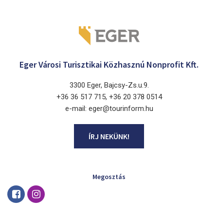
Eger Városi Turisztikai Közhasznú Nonprofit Kft.
3300 Eger, Bajcsy-Zs.u.9.
+36 36 517 715, +36 20 378 0514
e-mail: eger@tourinform.hu
ÍRJ NEKÜNK!
Megosztás