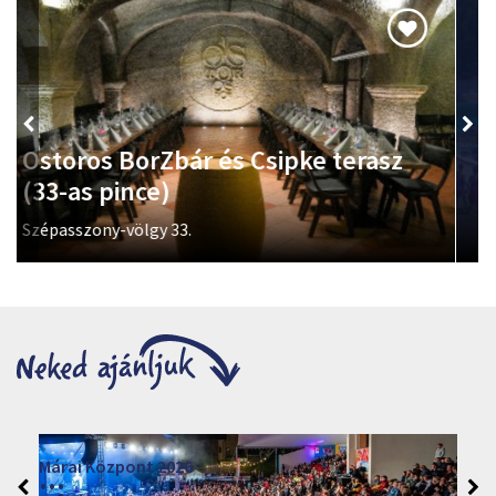
Termálfürdő
Az ország egyik legszebb városi strandja, 3 bejárattal, 5
hektáros területtel, 13 medencével és ezernyi élménnyel.
Petőfi tér 2.
Moziműsor