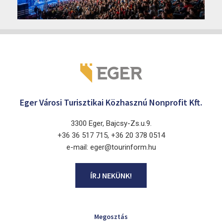
2026
Cinema Agria, Eger 3300, Törvényház utca 4.
Eger Városi Turisztikai Közhasznú Nonprofit Kft.
3300 Eger, Bajcsy-Zs.u.9.
+36 36 517 715, +36 20 378 0514
e-mail: eger@tourinform.hu
ÍRJ NEKÜNK!
Megosztás