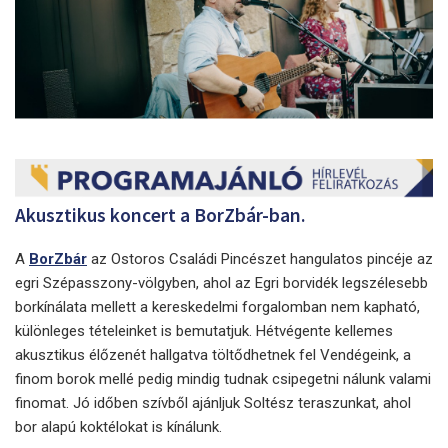
Akusztikus koncert a BorZbár-ban.
A
BorZbár
az Ostoros Családi Pincészet hangulatos pincéje az
egri Szépasszony-völgyben, ahol az Egri borvidék legszélesebb
borkínálata mellett a kereskedelmi forgalomban nem kapható,
különleges tételeinket is bemutatjuk. Hétvégente kellemes
akusztikus élőzenét hallgatva töltődhetnek fel Vendégeink, a
finom borok mellé pedig mindig tudnak csipegetni nálunk valami
finomat. Jó időben szívből ajánljuk Soltész teraszunkat, ahol
bor alapú koktélokat is kínálunk.