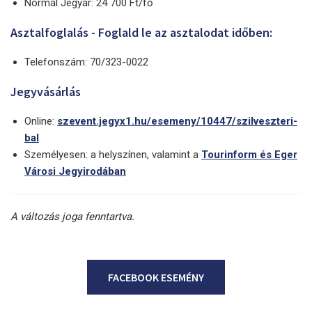
Normál Jegyár: 24 700 Ft/fő
Asztalfoglalás - Foglald le az asztalodat időben:
Telefonszám: 70/323-0022
Jegyvásárlás
Online:
szevent.jegyx1.hu/esemeny/10447/szilveszteri-
bal
Személyesen: a helyszínen, valamint a
Tourinform és Eger
Városi Jegyirodában
A változás joga fenntartva.
FACEBOOK ESEMÉNY