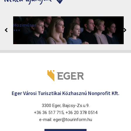
Moziműsor
2026
Cinema Agria, Eger 3300, Törvényház utca 4.
Eger Városi Turisztikai Közhasznú Nonprofit Kft.
3300 Eger, Bajcsy-Zs.u.9.
+36 36 517 715, +36 20 378 0514
e-mail: eger@tourinform.hu