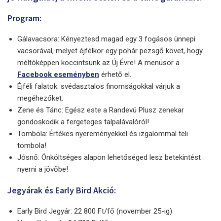
Program:
Gálavacsora: Kényeztesd magad egy 3 fogásos ünnepi
vacsorával, melyet éjfélkor egy pohár pezsgő követ, hogy
méltóképpen koccintsunk az Új Évre! A menüsor a
Facebook eseményben
érhető el.
Éjféli falatok: svédasztalos finomságokkal várjuk a
megéhezőket.
Zene és Tánc: Egész este a Randevú Plusz zenekar
gondoskodik a fergeteges talpalávalóról!
Tombola: Értékes nyereményekkel és izgalommal teli
tombola!
Jósnő: Önköltséges alapon lehetőséged lesz betekintést
nyerni a jövőbe!
Jegyárak és Early Bird Akció:
Early Bird Jegyár: 22 800 Ft/fő (november 25-ig)