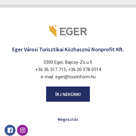
Eger Városi Turisztikai Közhasznú Nonprofit Kft.
3300 Eger, Bajcsy-Zs.u.9.
+36 36 517 715, +36 20 378 0514
e-mail: eger@tourinform.hu
ÍRJ NEKÜNK!
Megosztás