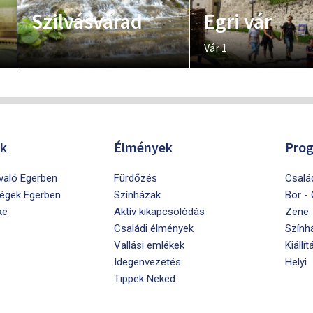
Szilvásvárad
Egri vár
Vár 1.
ók
Élmények
Pro
ivaló Egerben
Fürdőzés
Csalá
égek Egerben
Színházak
Bor -
ke
Aktív kikapcsolódás
Zene
Családi élmények
Szính
Vallási emlékek
Kiállít
Idegenvezetés
Helyi
Tippek Neked