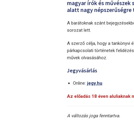
magyar írók és művészek s
alatt nagy népszerűségre t
A barátoknak szánt bejegyzésekből
sorozat lett.
A szerző célja, hogy a tankönyvi é
párkapcsolati történetek felidézé
művek olvasásához.
Jegyvásárlás
Online:
jegy.hu
Az előadás 18 éven aluliaknak n
A változás joga fenntartva.