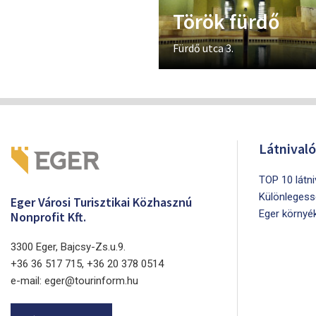
Török fürdő
Fürdő utca 3.
Látnival
TOP 10 látn
Különlegess
Eger Városi Turisztikai Közhasznú
Eger környé
Nonprofit Kft.
3300 Eger, Bajcsy-Zs.u.9.
+36 36 517 715, +36 20 378 0514
e-mail: eger@tourinform.hu