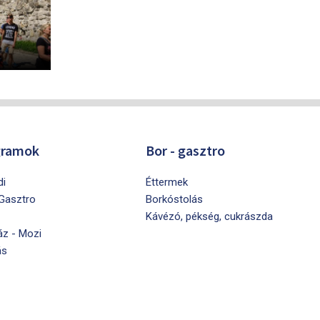
gramok
Bor - gasztro
di
Éttermek
 Gasztro
Borkóstolás
Kávézó, pékség, cukrászda
áz - Mozi
ás