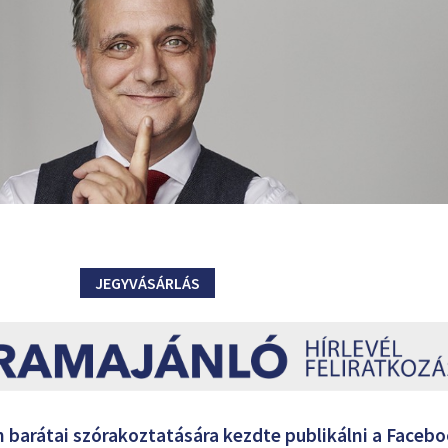
JEGYVÁSÁRLÁS
n barátai szórakoztatására kezdte publikálni a Faceb