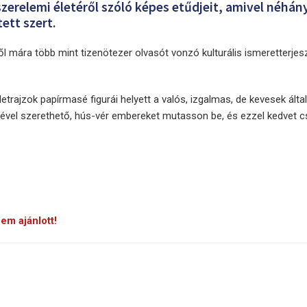
zerelemi életéről szóló képes etűdjeit, amivel néhá
ett szert.
 mára több mint tizenötezer olvasót vonzó kulturális ismeretterjes
letrajzok papírmasé figurái helyett a valós, izgalmas, de kevesek álta
sével szerethető, hús-vér embereket mutasson be, és ezzel kedvet cs
em ajánlott!