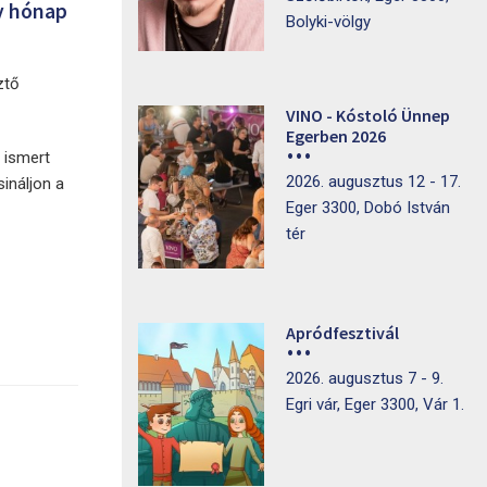
ny hónap
Bolyki-völgy
ztő
VINO - Kóstoló Ünnep
Egerben 2026
l ismert
2026. augusztus 12 - 17.
ináljon a
Eger 3300, Dobó István
tér
Apródfesztivál
2026. augusztus 7 - 9.
Egri vár, Eger 3300, Vár 1.