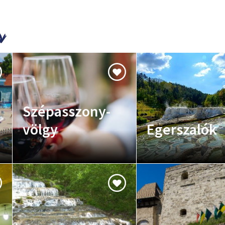
Szépasszony-
völgy
Egerszalók