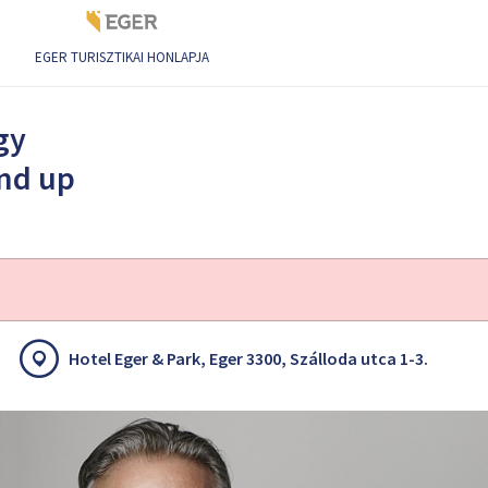
EGER TURISZTIKAI HONLAPJA
and up előadás
gy
and up
Hotel Eger & Park, Eger 3300, Szálloda utca 1-3.