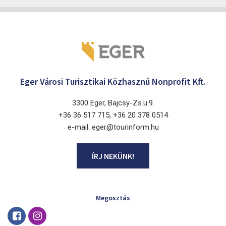
Eger Városi Turisztikai Közhasznú Nonprofit Kft.
3300 Eger, Bajcsy-Zs.u.9.
+36 36 517 715, +36 20 378 0514
e-mail: eger@tourinform.hu
ÍRJ NEKÜNK!
Megosztás