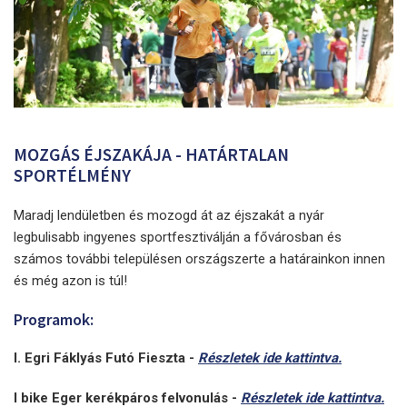
MOZGÁS ÉJSZAKÁJA - HATÁRTALAN
SPORTÉLMÉNY
Maradj lendületben és mozogd át az éjszakát a nyár
legbulisabb ingyenes sportfesztiválján a fővárosban és
számos további településen országszerte a határainkon innen
és még azon is túl!
Programok:
I. Egri Fáklyás Futó Fieszta -
Részletek ide kattintva.
I bike Eger kerékpáros felvonulás -
Részletek ide kattintva.