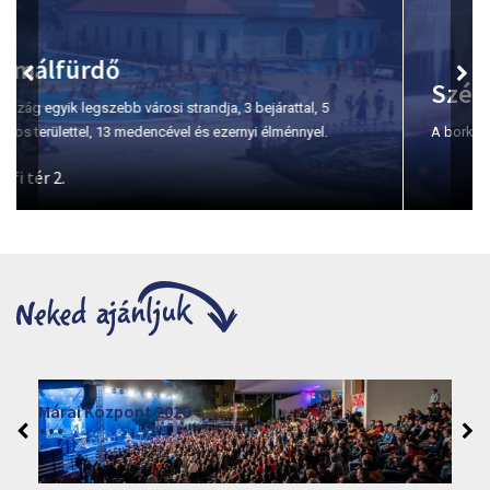
Szépasszony-völgy
A borkóstolás első számú helyszíne Egerben.
Moziműsor
2026
Cinema Agria, Eger 3300, Törvényház utca 4.