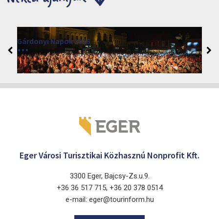
Márai Központ 2026
2026. június 19. - 2026. augusztus 28.
Márai Központ, Eger 3300, Szépasszony-völgy 35.
Eger Városi Turisztikai Közhasznú Nonprofit Kft.
3300 Eger, Bajcsy-Zs.u.9.
+36 36 517 715, +36 20 378 0514
e-mail: eger@tourinform.hu