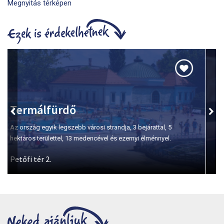
Megnyitás térképen
Szépasszony-völgy
A borkóstolás első számú helyszíne Egerben.