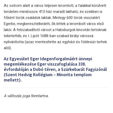
Az ostrom alatt a város teljesen leromlott, a falakkal körülvett
területen mindössze 413 ház maradt lakható, és ezekben is
főként török családok laktak. Mintegy 600 török visszatért
Egerbe, megkeresztelkedett, ők lettek a lerombolt város első
lakói. A felszabadított várost a Habsburgok kincstári birtoknak
tekintették, és I. Lipót 1688-ban szabad királyi várossá
nyilvánította (azaz mentesítette az egyházi és földesúri terhek
alól).
Az Egyesület Eger Idegenforgalmáért ünnepi
megemlékezése Eger visszafoglalása 338.
évfordulóján a Dobó téren, a Szürkebarát Fagyizónál
(Szent Hedvig Kollégium – Minorita templom
mellett).
A változás joga fenntartva.