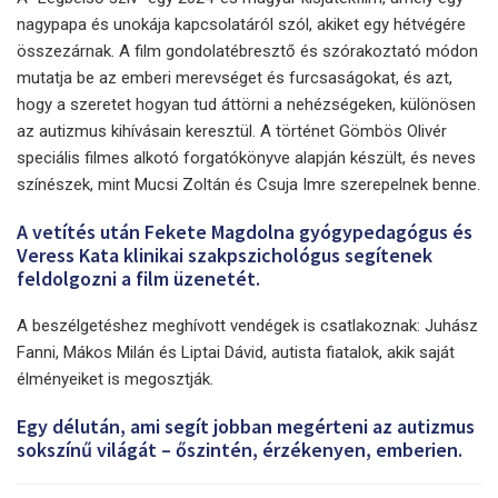
nagypapa és unokája kapcsolatáról szól, akiket egy hétvégére
összezárnak. A film gondolatébresztő és szórakoztató módon
mutatja be az emberi merevséget és furcsaságokat, és azt,
hogy a szeretet hogyan tud áttörni a nehézségeken, különösen
az autizmus kihívásain keresztül. A történet Gömbös Olivér
speciális filmes alkotó forgatókönyve alapján készült, és neves
színészek, mint Mucsi Zoltán és Csuja Imre szerepelnek benne.
A vetítés után Fekete Magdolna gyógypedagógus és
Veress Kata klinikai szakpszichológus segítenek
feldolgozni a film üzenetét.
A beszélgetéshez meghívott vendégek is csatlakoznak: Juhász
Fanni, Mákos Milán és Liptai Dávid, autista fiatalok, akik saját
élményeiket is megosztják.
Egy délután, ami segít jobban megérteni az autizmus
sokszínű világát – őszintén, érzékenyen, emberien.