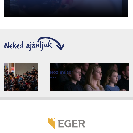
Moziműsor
2026
Cinema Agria, Eger 3300, Törvényház utca 4.