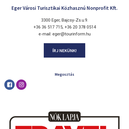
Eger Városi Turisztikai Közhasznú Nonprofit Kft.
3300 Eger, Bajcsy-Zs.u.9.
+36 36 517 715, +36 20 378 0514
e-mail: eger@tourinform.hu
ÍRJ NEKÜNK!
Megosztás