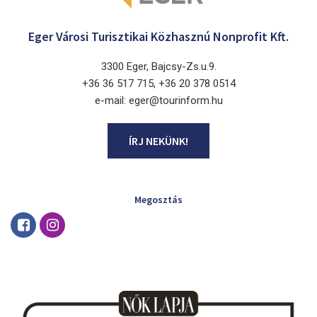
Eger Városi Turisztikai Közhasznú Nonprofit Kft.
3300 Eger, Bajcsy-Zs.u.9.
+36 36 517 715, +36 20 378 0514
e-mail: eger@tourinform.hu
ÍRJ NEKÜNK!
Megosztás