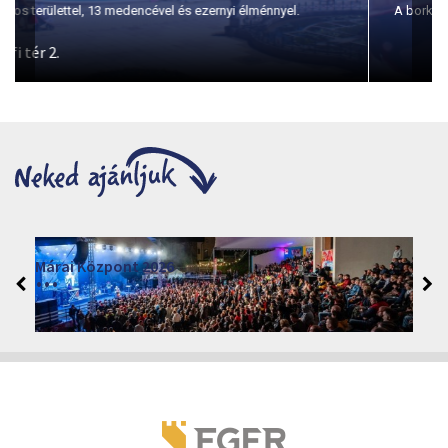
A borkóstolás első számú helyszíne Egerben.
Moziműsor
2026
Cinema Agria, Eger 3300, Törvényház utca 4.