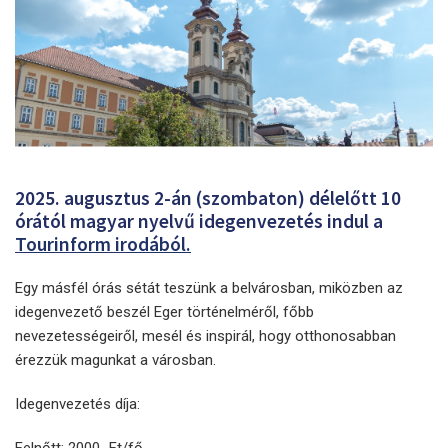
2025. augusztus 2-án (szombaton) délelőtt 10
órától magyar nyelvű idegenvezetés indul a
Tourinform irodából.
Egy másfél órás sétát teszünk a belvárosban, miközben az
idegenvezető beszél Eger történelméről, főbb
nevezetességeiről, mesél és inspirál, hogy otthonosabban
érezzük magunkat a városban.
Idegenvezetés díja:
Felnőtt: 2000,-Ft/fő