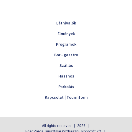
Látnivalók
Élmények
Programok
Bor - gasztro
Szállás
Hasznos
Parkolás
Kapcsolat | Tourinform
All rights reserved
2026
Eger Város Turisztikai Közhasznú Nonprofit Kft.