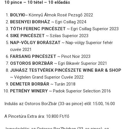
10 pince – 10 tétel – 10 előadás
BOLYKI
~ Könnyű Álmok Rosé Pezsgő 2022
BESENYEI BORHÁZ
~ Egri Csillag 2024
TÓTH FERENC PINCÉSZET
~ Egri Csillag Superior 2023
SIKE PINCÉSZET
~ Szilas Superior 2023
NAP-VÖLGY BORÁSZAT
~ Nap-völgy Superior fehér
cuvée 2021
FARSANG PINCÉSZET
~ Pinot Noir 2023
OSTOROS BORZBÁR
~ Egri Bikavér Superior 2021
JUHÁSZ TESTVÉREK PINCÉSZETE WINE BAR & SHOP
~ Végtelen Grand Superior Cuvée 2022
DEMETER BORBÁR
~ Turán 2018
PETRÉNY WINERY
~ Padok Superior Selection 2016
Indulás az Ostoros BorZbár (33-as pince) elől: 15.00, 16.00
A Pincetúra Extra ára: 10.800 Ft/fő