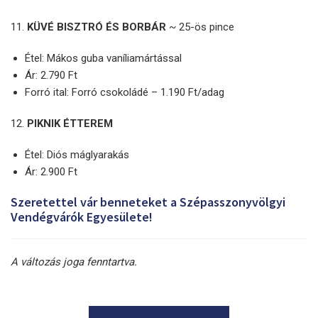
11.
KÜVÉ BISZTRÓ ÉS BORBÁR
~ 25-ös pince
Étel: Mákos guba vaníliamártással
Ár: 2.790 Ft
Forró ital: Forró csokoládé – 1.190 Ft/adag
12.
PIKNIK ÉTTEREM
Étel: Diós máglyarakás
Ár: 2.900 Ft
Szeretettel vár benneteket a Szépasszonyvölgyi
Vendégvárók Egyesülete!
A változás joga fenntartva.