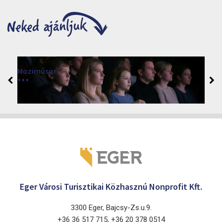
Moziműsor
2026
Cinema Agria, Eger 3300, Törvényház utca 4.
Eger Városi Turisztikai Közhasznú Nonprofit Kft.
3300 Eger, Bajcsy-Zs.u.9.
+36 36 517 715, +36 20 378 0514