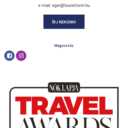
e-mail: eger@tourinform.hu
ÍRJ NEKÜNK!
Megosztás