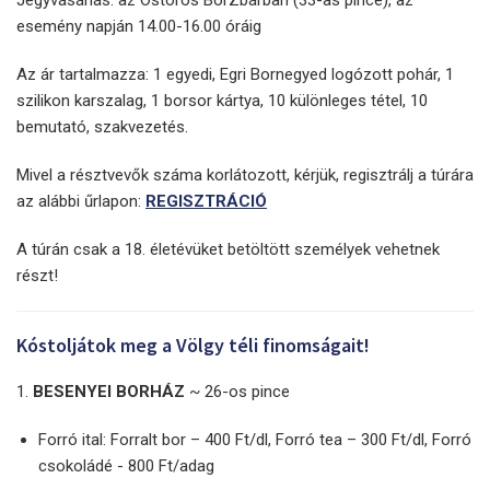
Jegyvásárlás: az Ostoros BorZbárban (33-as pince), az
esemény napján 14.00-16.00 óráig
Az ár tartalmazza: 1 egyedi, Egri Bornegyed logózott pohár, 1
szilikon karszalag, 1 borsor kártya, 10 különleges tétel, 10
bemutató, szakvezetés.
Mivel a résztvevők száma korlátozott, kérjük, regisztrálj a túrára
az alábbi űrlapon:
REGISZTRÁCIÓ
A túrán csak a 18. életévüket betöltött személyek vehetnek
részt!
Kóstoljátok meg a Völgy téli finomságait!
1.
BESENYEI BORHÁZ
~ 26-os pince
Forró ital: Forralt bor – 400 Ft/dl, Forró tea – 300 Ft/dl, Forró
csokoládé - 800 Ft/adag