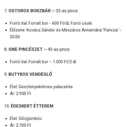
7.
OSTOROS BORZBÁR
~ 33-as pince
Forró ital: Forralt bor - 600 Ft/dl, Forró csoki
Élőzene: Kovács Sándor és Mészáros Annamária ’Pancsa’ -
20.00
8.
SIKE PINCÉSZET
~ 43-as pince
Forró ital: Forralt bor – 1.000 Ft/2 dl
9.
BUTYKOS VENDÉGLŐ
Étel: Gesztenyekrémes palacsinta
Ár: 2.950 Ft
10.
ÉDESKERT ÉTTEREM
Étel: Gőzgombóc
Ár: 2.700 Ft