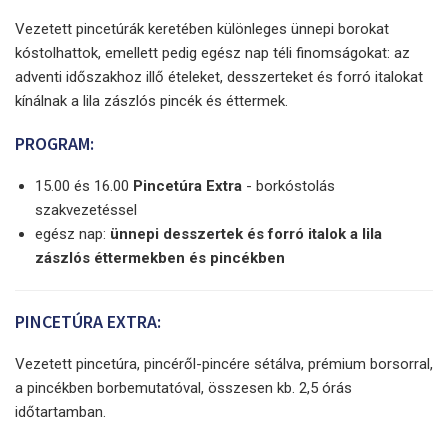
Vezetett pincetúrák keretében különleges ünnepi borokat
kóstolhattok, emellett pedig egész nap téli finomságokat: az
adventi időszakhoz illő ételeket, desszerteket és forró italokat
kínálnak a lila zászlós pincék és éttermek.
PROGRAM:
15.00 és 16.00
Pincetúra Extra
- borkóstolás
szakvezetéssel
egész nap:
ünnepi desszertek és forró italok a lila
zászlós éttermekben és pincékben
PINCETÚRA EXTRA:
Vezetett pincetúra, pincéről-pincére sétálva, prémium borsorral,
a pincékben borbemutatóval, összesen kb. 2,5 órás
időtartamban.