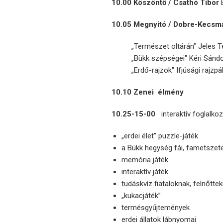
10.00 Köszöntő / Csathó Tibor
10.05 Megnyitó / Dobre-Kecsm
„Természet oltárán” Jeles T
„Bükk szépségei" Kéri Sánd
„Erdő-rajzok" Ifjúsági raj
10.10 Zenei élmény
10.25-15-00
interaktív foglalk
„erdei élet” puzzle-játék
a Bükk hegység fái, fametszet
memória játék
interaktív játék
tudáskvíz fiataloknak, felnőtte
„kukacjáték”
termésgyűjtemények
erdei állatok lábnyomai