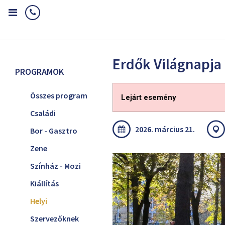
Home
Programok
Helyi
Erdők Világnapja 2026
Erdők Világnapja
PROGRAMOK
Összes program
Lejárt esemény
Családi
2026. március 21.
Bor - Gasztro
Zene
Színház - Mozi
Kiállítás
Helyi
Szervezőknek