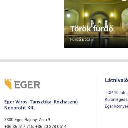
Török fürdő
Fürdő utca 3.
Látnival
TOP 10 látn
Különlegess
Eger Városi Turisztikai Közhasznú
Eger környé
Nonprofit Kft.
3300 Eger, Bajcsy-Zs.u.9.
+36 36 517 715, +36 20 378 0514