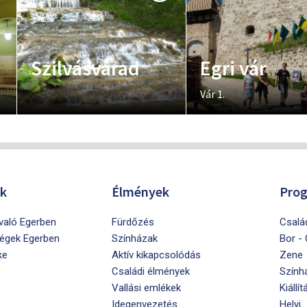
Szilvásvárad
Egri vár
Vár 1.
ók
Élmények
Pro
ivaló Egerben
Fürdőzés
Csalá
égek Egerben
Színházak
Bor -
ke
Aktív kikapcsolódás
Zene
Családi élmények
Szính
Vallási emlékek
Kiállít
Idegenvezetés
Helyi