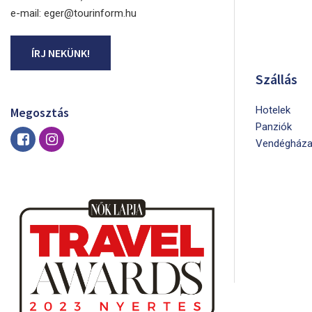
e-mail: eger@tourinform.hu
ÍRJ NEKÜNK!
Szállás
Hotelek
Megosztás
Panziók
Vendégháza