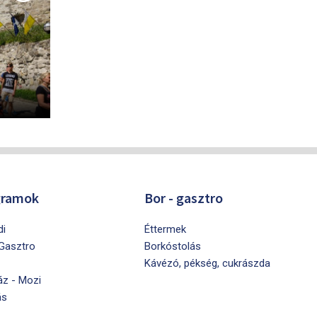
gramok
Bor - gasztro
di
Éttermek
 Gasztro
Borkóstolás
Kávézó, pékség, cukrászda
áz - Mozi
ás