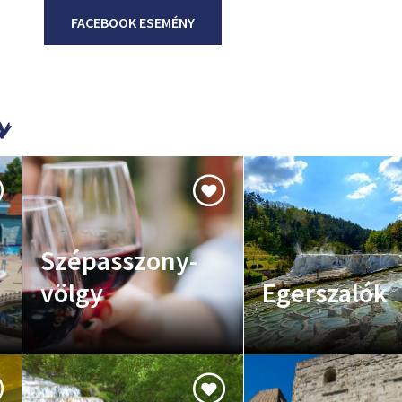
FACEBOOK ESEMÉNY
Szépasszony-
völgy
Egerszalók