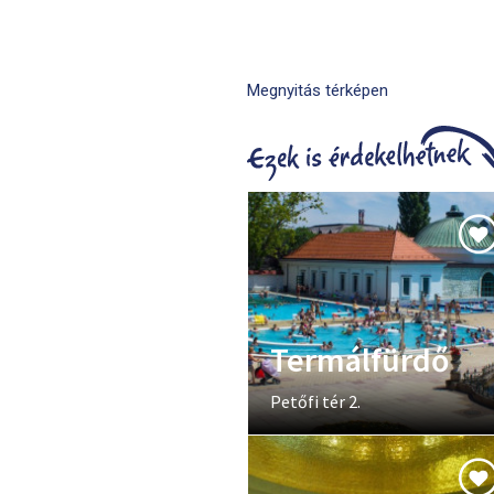
Megnyitás térképen
Termálfürdő
Petőfi tér 2.