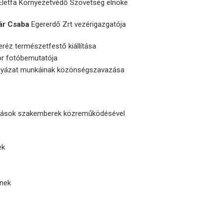
Életfa Környezetvédő Szövetség elnöke
ár Csaba
Egererdő Zrt vezérigazgatója
eréz természetfestő kiállítása
or fotóbemutatója
zpályázat munkáinak közönségszavazása
ozások szakemberek közreműködésével
ek
knek