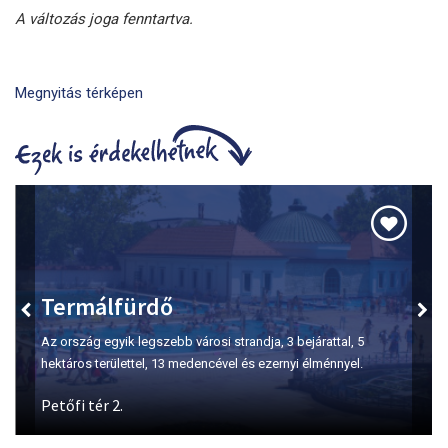
A változás joga fenntartva.
Megnyitás térképen
Szépasszony-völgy
A borkóstolás első számú helyszíne Egerben.