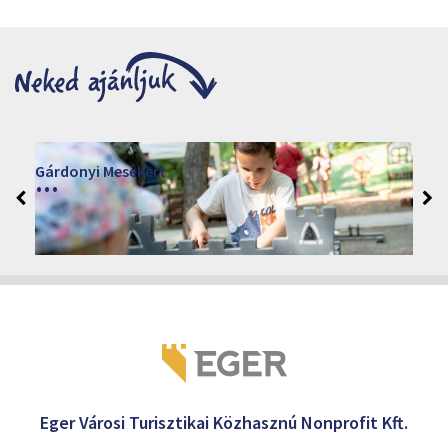
Márai Központ 2026
2026. június 19. - 2026. augusztus 28.
Márai Központ, Eger 3300, Szépasszony-völgy 35.
Eger Városi Turisztikai Közhasznú Nonprofit Kft.