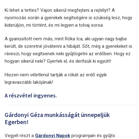
Ki lehet a tettes? Vajon sikerül megfejteni a rejtélyt? A
nyomozás során a gyerekek segítségére is szükség lesz, hogy
kiderüljön, mi történt, és mi legyen a tolvaj sorsa.
A gyanúsított nem más, mint Róka Ica, aki ugyan nagy bajba
került, de szeretné jóvátenni a hibáját. Sőt, még a gyerekeket is
ráveszi, hogy segítsenek neki gyűjtögetni az erdőben. Hogy ez
hogyan sikerül neki? Gyertek el, és derítsük ki együtt!
Hiszen nem véletlenül tartják a rókát az erdő egyik
legravaszabb lakójának!
A részvétel ingyenes.
Gárdonyi Géza munkásságát ünnepeljük
Egerben!
Vegyél részt a
Gárdonyi Napok
programjain és gyűjts