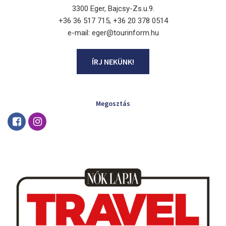
3300 Eger, Bajcsy-Zs.u.9.
+36 36 517 715, +36 20 378 0514
e-mail: eger@tourinform.hu
ÍRJ NEKÜNK!
Megosztás