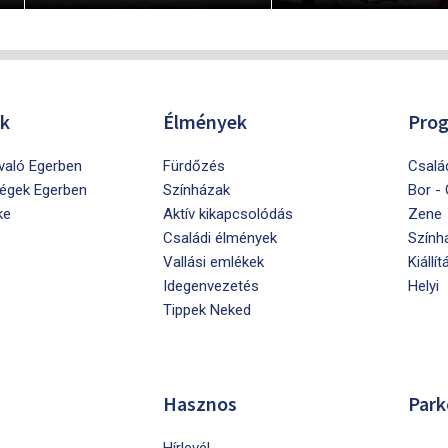
ók
Élmények
Pro
ivaló Egerben
Fürdőzés
Csalá
égek Egerben
Színházak
Bor -
ke
Aktív kikapcsolódás
Zene
Családi élmények
Szính
Vallási emlékek
Kiállít
Idegenvezetés
Helyi
Tippek Neked
Hasznos
Park
Hírlevél