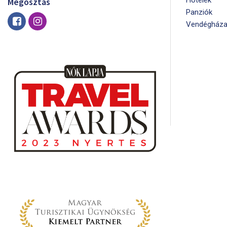
Megosztás
Panziók
Vendégháza