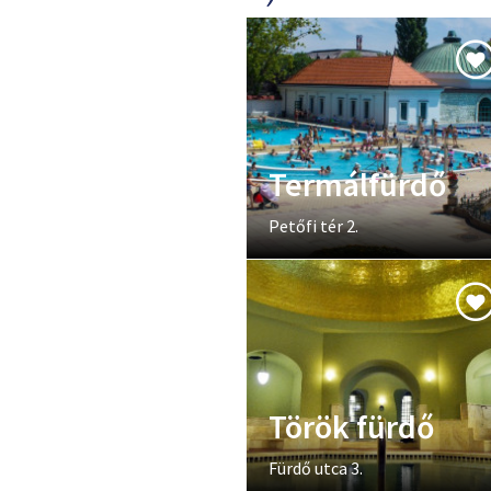
Termálfürdő
Petőfi tér 2.
Török fürdő
Fürdő utca 3.