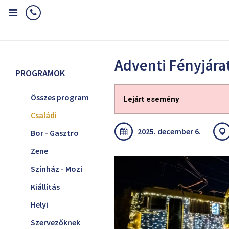
Home
Programok
Családi
Adventi Fényjárat
Adventi Fényjára
PROGRAMOK
Összes program
Lejárt esemény
Családi
2025. december 6.
Bor - Gasztro
Zene
Színház - Mozi
Kiállítás
Helyi
Szervezőknek