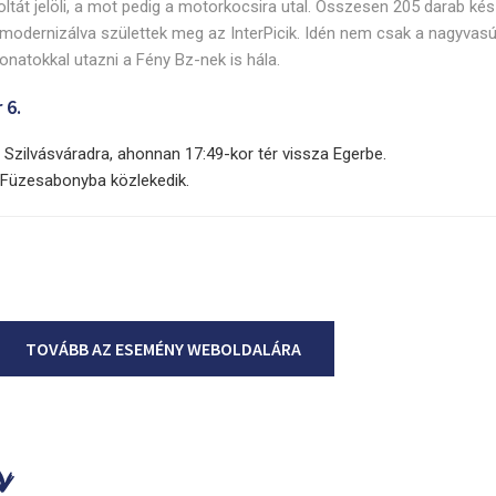
oltát jelöli, a mot pedig a motorkocsira utal. Összesen 205 darab kés
t modernizálva születtek meg az InterPicik. Idén nem csak a nagyvasú
natokkal utazni a Fény Bz-nek is hála.
 6.
l Szilvásváradra, ahonnan 17:49-kor tér vissza Egerbe.
 Füzesabonyba közlekedik.
TOVÁBB AZ ESEMÉNY WEBOLDALÁRA