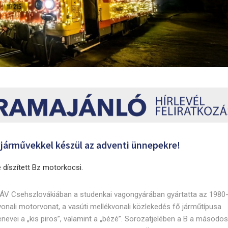
yjárművekkel készül az adventi ünnepekre!
 díszített Bz motorkocsi.
MÁV Csehszlovákiában a studenkai vagongyárában gyártatta az 1980
onali motorvonat, a vasúti mellékvonali közlekedés fő járműtípusa
nevei a „kis piros”, valamint a „bézé”. Sorozatjelében a B a másodos