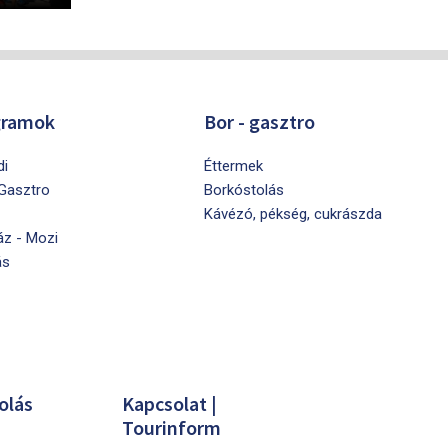
gramok
Bor - gasztro
di
Éttermek
 Gasztro
Borkóstolás
Kávézó, pékség, cukrászda
áz - Mozi
ás
olás
Kapcsolat |
Tourinform