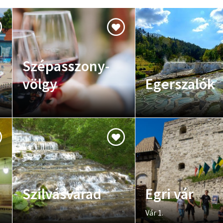
Szépasszony-
völgy
Egerszalók
Szilvásvárad
Egri vár
Vár 1.