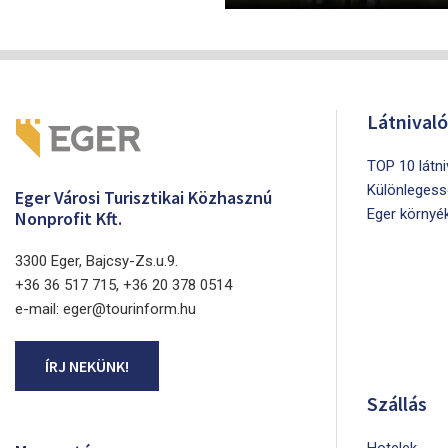
Látnival
TOP 10 látn
Különlegess
Eger Városi Turisztikai Közhasznú
Eger környé
Nonprofit Kft.
3300 Eger, Bajcsy-Zs.u.9.
+36 36 517 715, +36 20 378 0514
e-mail: eger@tourinform.hu
ÍRJ NEKÜNK!
Szállás
Hotelek