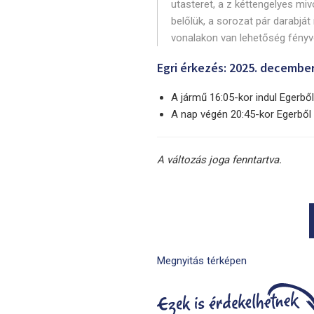
utasteret, a z kéttengelyes miv
belőlük, a sorozat pár darabjá
vonalakon van lehetőség fényvo
Egri érkezés: 2025. december
A jármű 16:05-kor indul Egerbő
A nap végén 20:45-kor Egerből
A változás joga fenntartva.
Megnyitás térképen