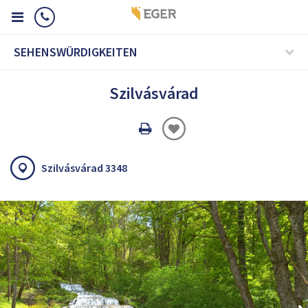
SEHENSWÜRDIGKEITEN
Szilvásvárad
Oldal
nyomtatáss
Szilvásvárad 3348