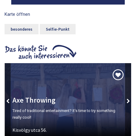
Karte öffnen
besonderes
Selfie-Punkt
Axe Throwing
Tired of traditional entertainment? It's time to try something
really cool!
Kisvölgy utca 56.