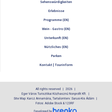
Sehenswürdigkeiten
Erlebnisse
Programme (EN)
Wein - Gastro (EN)
Unterkunft (EN)
Nützliches (EN)
Parken
Kontakt | Tourinform
All rights reserved
2026
Eger Város Turisztikai Közhasznú Nonprofit Kft.
Site Map: Karcz Annamária, Tartalomterv: Sarusi-Kis Ádám
Fotos: Adobe Stock & 123RF
Developed by