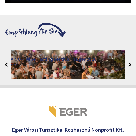
VINO – Wine Tasting Festival in Eger 2026
2026. August 12 - 17.
Eger 3300, Dobó István tér
Eger Városi Turisztikai Közhasznú Nonprofit Kft.