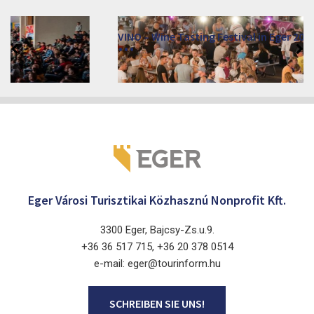
VINO – Wine Tasting Festival in Eger 2026
2026. August 12 - 17.
Eger 3300, Dobó István tér
Eger Városi Turisztikai Közhasznú Nonprofit Kft.
3300 Eger, Bajcsy-Zs.u.9.
+36 36 517 715, +36 20 378 0514
e-mail: eger@tourinform.hu
SCHREIBEN SIE UNS!