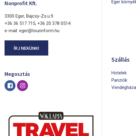
Eger környé
Nonprofit Kft.
3300 Eger, Bajcsy-Zs.u.9.
+36 36 517 715, +36 20 378 0514
e-mail: eger@tourinform.hu
ÍRJ NEKÜNK!
Szállás
Hotelek
Megosztás
Panziók
Vendégháza