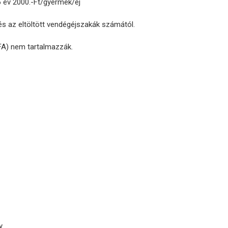
16 év 2000.-Ft/gyermek/éj
és az eltöltött vendégéjszakák számától.
IFA) nem tartalmazzák.
y