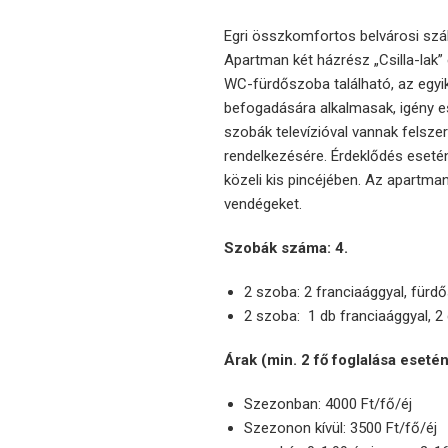
Egri összkomfortos belvárosi szál
Apartman két házrész „Csilla-lak” 
WC-fürdőszoba található, az egyi
befogadására alkalmasak, igény e
szobák televízióval vannak felszer
rendelkezésére. Érdeklődés eseté
közeli kis pincéjében. Az apartma
vendégeket.
Szobák száma: 4.
2 szoba: 2 franciaággyal, fürdő
2 szoba: 1 db franciaággyal, 2 
Árak (min. 2 fő foglalása esetén
Szezonban: 4000 Ft/fő/éj
Szezonon kívül: 3500 Ft/fő/éj