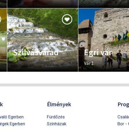
Szilvásvárad
Egri vár
Vár 1.
ók
Élmények
Pro
ivaló Egerben
Fürdőzés
Csalá
égek Egerben
Színházak
Bor -