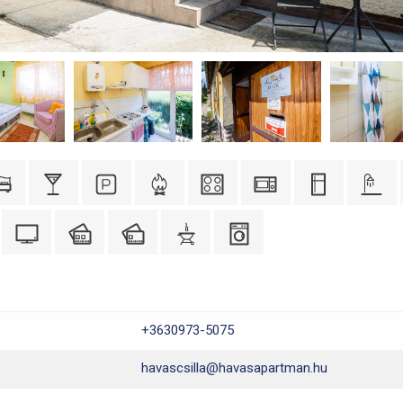
+3630973-5075
havascsilla@havasapartman.hu