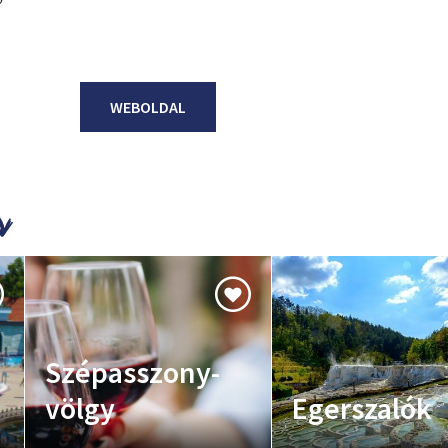
WEBOLDAL
Szépasszony-
völgy
Egerszalók