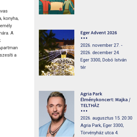
avas
a, konyha,
zemély
Eger Advent 2026
mára. A
k
2026. november 27. -
 Apartman
2026. december 24.
szesíti a
Eger 3300, Dobó István
tér
Agria Park
Élménykoncert: Majka /
TELTHÁZ
2026. augusztus 15. 20:30
Agria Park, Eger 3300,
Törvényház utca 4.