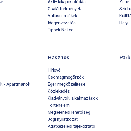
ke
Aktív kikapcsolódás
Zene
Családi élmények
Szính
Vallási emlékek
Kiállít
Idegenvezetés
Helyi
Tippek Neked
Hasznos
Park
Hírlevél
Csomagmegőrzők
k - Apartmanok
Eger megközelítése
Közlekedés
Kiadványok, alkalmazások
Történelem
Megjelenési lehetőség
Jogi nyilatkozat
Adatkezelési tájékoztató