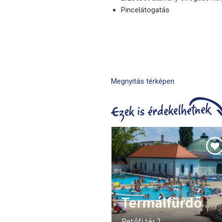
Pincelátogatás
Megnyitás térképen
Termálfürdő
Petőfi tér 2.