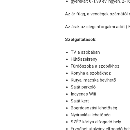
gyerekár: 0-1,99 év ingyen, 2-
Az ár függ, a vendégek számától 
Az árak az idegenforgalmi adót (
Szolgáltatások:
TV a szobában
Hűtőszekrény
Fürdőszoba a szobákhoz
Konyha a szobákhoz
Kutya, macska bevihető
Saját parkoló
Ingyenes Wifi
Saját kert
Bográcsozási lehetőség
Nyársalási lehetőség
SZÉP kártya elfogadó hely
Erzsébet utalvány elfogadó hel