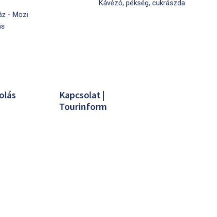
Kávézó, pékség, cukrászda
áz - Mozi
ás
olás
Kapcsolat |
Tourinform