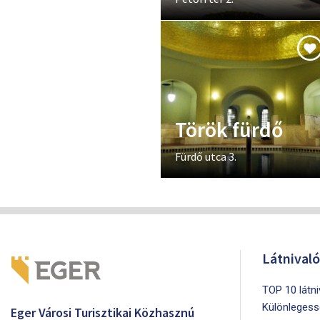
Török fürdő
Fürdő utca 3.
Látnival
TOP 10 látn
Különlegess
Eger Városi Turisztikai Közhasznú