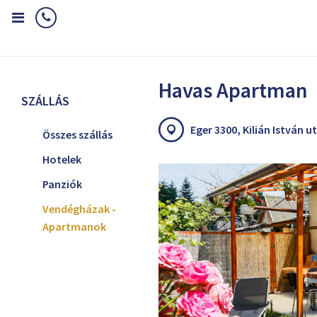
Home
Szállás
Vendégházak - Apartmanok
Havas Apartman
Havas Apartman
SZÁLLÁS
Eger 3300, Kilián István ut
Összes szállás
Hotelek
Panziók
Vendégházak -
Apartmanok