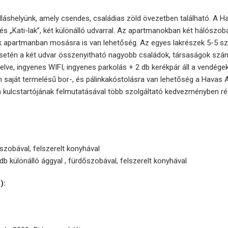
láshelyünk, amely csendes, családias zöld övezetben található. A H
és „Kati-lak”, két különálló udvarral. Az apartmanokban két hálószob
k apartmanban mosásra is van lehetőség. Az egyes lakrészek 5-5 s
setén a két udvar összenyitható nagyobb családok, társaságok szá
elve, ingyenes WIFI, ingyenes parkolás + 2 db kerékpár áll a vendége
n saját termelésű bor-, és pálinkakóstolásra van lehetőség a Havas
n kulcstartójának felmutatásával több szolgáltató kedvezményben ré
szobával, felszerelt konyhával
db különálló ággyal , fürdőszobával, felszerelt konyhával
):