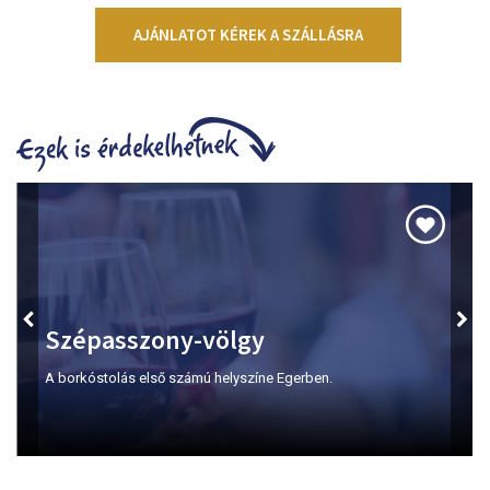
AJÁNLATOT KÉREK A SZÁLLÁSRA
Szépasszony-völgy
A borkóstolás első számú helyszíne Egerben.