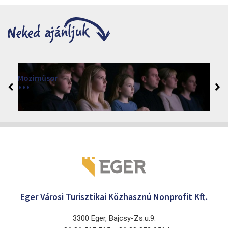
Moziműsor
2026
Cinema Agria, Eger 3300, Törvényház utca 4.
Eger Városi Turisztikai Közhasznú Nonprofit Kft.
3300 Eger, Bajcsy-Zs.u.9.