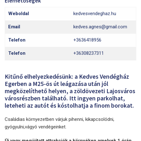
Elérhetőségek
Weboldal
kedvesvendeghaz.hu
Email
kedves.agnes@gmail.com
Telefon
+3636418956
Telefon
+36308237311
Kitűnő elhelyezkedésünk: a Kedves Vendégház
Egerben a M25-ös út leágazása után jól
megközelíthető helyen, a zöldövezeti Lajosváros
városrészben található. Itt ingyen parkolhat,
leteheti az autót és kóstolhatja a finom borokat.
Családias környezetben várjuk pihenni, kikapcsolódni,
gyógyulni,vágyó vendégeinket.
Új vagy megújított attrakciók a környéken amelyek 1 órán