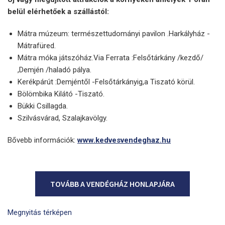
belül elérhetőek a szállástól:
Mátra múzeum: természettudományi pavilon .Harkályház -
Mátrafüred.
Mátra móka játszóház.Via Ferrata :Felsőtárkány /kezdő/
,Demjén /haladó pálya.
Kerékpárút :Demjéntől -Felsőtárkányig,a Tiszató körül.
Bölömbika Kilátó -Tiszató.
Bükki Csillagda.
Szilvásvárad, Szalajkavölgy.
Bővebb információk:
www.kedvesvendeghaz.hu
TOVÁBB A VENDÉGHÁZ HONLAPJÁRA
Megnyitás térképen