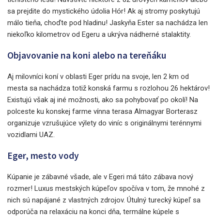
sa prejdite do mystického údolia Hór! Ak aj stromy poskytujú
málo tieňa, choďte pod hladinu! Jaskyňa Ester sa nachádza len
niekoľko kilometrov od Egeru a ukrýva nádherné stalaktity.
Objavovanie na koni alebo na tereňáku
Aj milovníci koní v oblasti Eger prídu na svoje, len 2 km od
mesta sa nachádza totiž konská farmu s rozlohou 26 hektárov!
Existujú však aj iné možnosti, ako sa pohybovať po okolí! Na
polceste ku konskej farme vínna terasa Almagyar Borterasz
organizuje vzrušujúce výlety do viníc s originálnymi terénnymi
vozidlami UAZ.
Eger, mesto vody
Kúpanie je zábavné všade, ale v Egeri má táto zábava nový
rozmer! Luxus mestských kúpeľov spočíva v tom, že mnohé z
nich sú napájané z vlastných zdrojov. Útulný turecký kúpeľ sa
odporúča na relaxáciu na konci dňa, termálne kúpele s