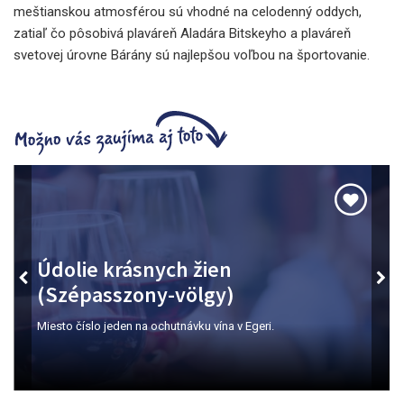
meštianskou atmosférou sú vhodné na celodenný oddych,
zatiaľ čo pôsobivá plaváreň Aladára Bitskeyho a plaváreň
svetovej úrovne Bárány sú najlepšou voľbou na športovanie.
Údolie krásnych žien
(Szépasszony-völgy)
Miesto číslo jeden na ochutnávku vína v Egeri.