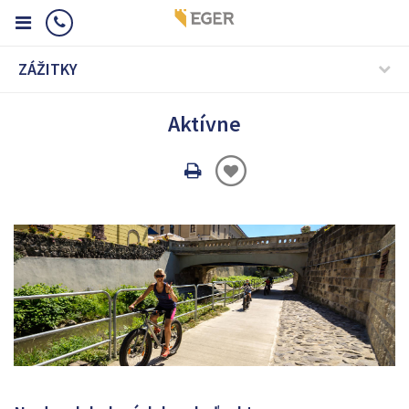
ZÁŽITKY
Aktívne
Oldal
nyomtatáss