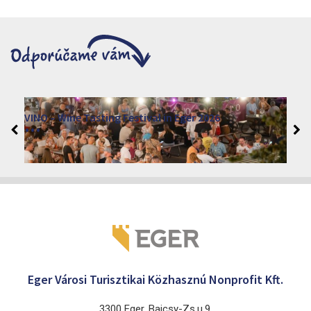
VINO – Wine Tasting Festival in Eger 2026
2026. augusztus 12 - 17.
Eger 3300, Dobó István tér
Eger Városi Turisztikai Közhasznú Nonprofit Kft.
3300 Eger, Bajcsy-Zs.u.9.