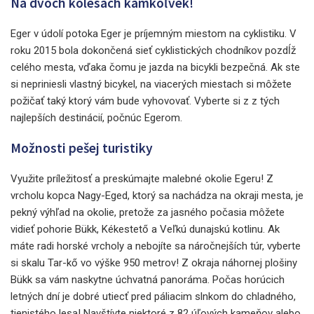
Na dvoch kolesách kamkoľvek!
Eger v údolí potoka Eger je príjemným miestom na cyklistiku. V
roku 2015 bola dokončená sieť cyklistických chodníkov pozdĺž
celého mesta, vďaka čomu je jazda na bicykli bezpečná. Ak ste
si nepriniesli vlastný bicykel, na viacerých miestach si môžete
požičať taký ktorý vám bude vyhovovať. Vyberte si z z tých
najlepších destinácií, počnúc Egerom.
Možnosti pešej turistiky
Využite príležitosť a preskúmajte malebné okolie Egeru! Z
vrcholu kopca Nagy-Eged, ktorý sa nachádza na okraji mesta, je
pekný výhľad na okolie, pretože za jasného počasia môžete
vidieť pohorie Bükk, Kékestető a Veľkú dunajskú kotlinu. Ak
máte radi horské vrcholy a nebojíte sa náročnejších túr, vyberte
si skalu Tar-kő vo výške 950 metrov! Z okraja náhornej plošiny
Bükk sa vám naskytne úchvatná panoráma. Počas horúcich
letných dní je dobré utiecť pred páliacim slnkom do chladného,
tienistého lesa! Navštívte niektoré z 82 úľových kameňov alebo