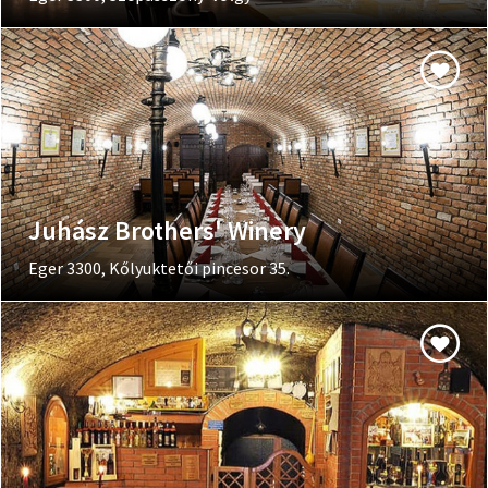
Juhász Brothers' Winery
Eger 3300, Kőlyuktetői pincesor 35.