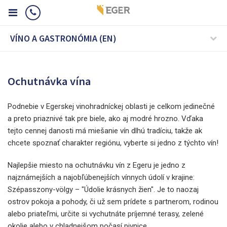
VÍNO A GASTRONÓMIA (EN)
Ochutnávka vína
Podnebie v Egerskej vinohradníckej oblasti je celkom jedinečné
a preto priaznivé tak pre biele, ako aj modré hrozno. Vďaka
tejto cennej danosti má miešanie vín dlhú tradíciu, takže ak
chcete spoznať charakter regiónu, vyberte si jedno z týchto vín!
Najlepšie miesto na ochutnávku vín z Egeru je jedno z
najznámejších a najobľúbenejších vínnych údolí v krajine:
Szépasszony-völgy – "Údolie krásnych žien". Je to naozaj
ostrov pokoja a pohody, či už sem prídete s partnerom, rodinou
alebo priateľmi, určite si vychutnáte príjemné terasy, zelené
okolie alebo v chladnejšom počasí pivnice.