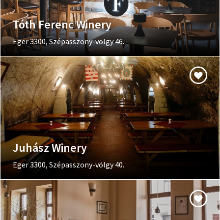
Tóth Ferenc Winery
Eger 3300, Szépasszony-völgy 46.
Juhász Winery
Eger 3300, Szépasszony-völgy 40.