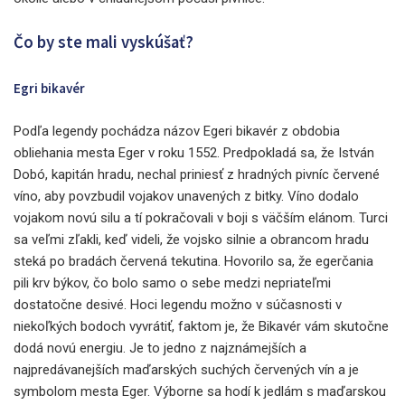
Čo by ste mali vyskúšať?
Egri bikavér
Podľa legendy pochádza názov Egeri bikavér z obdobia
obliehania mesta Eger v roku 1552. Predpokladá sa, že István
Dobó, kapitán hradu, nechal priniesť z hradných pivníc červené
víno, aby povzbudil vojakov unavených z bitky. Víno dodalo
vojakom novú silu a tí pokračovali v boji s väčším elánom. Turci
sa veľmi zľakli, keď videli, že vojsko silnie a obrancom hradu
steká po bradách červená tekutina. Hovorilo sa, že egerčania
pili krv býkov, čo bolo samo o sebe medzi nepriateľmi
dostatočne desivé. Hoci legendu možno v súčasnosti v
niekoľkých bodoch vyvrátiť, faktom je, že Bikavér vám skutočne
dodá novú energiu. Je to jedno z najznámejších a
najpredávanejších maďarských suchých červených vín a je
symbolom mesta Eger. Výborne sa hodí k jedlám s maďarskou