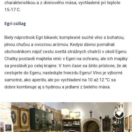
charakteristikou a z divinového mäsa, vychladené pri teplote
15-17 C.
Egri csillag
Biely náprotivok Egri bikavér, komplexné suché víno s bohatou,
plnou chuťou a ovocnou arómou. Kedysi dávno pomáhali
obchodníkom nájsť cestu svetlá strážnych chatrčí v okolí Egeru.
Chatky postavili majitelia viníc v Egeri na ochranu, ale ich majáky
sa preslávili po celej krajine. V tom čase sa šírilo príslovie, že ak
cestujete do Egeru, nasledujte hviezdu Egeru! Víno je výborné
samotné, ako aperitív, ale po vychladení na 10 až 12 °C sa
dobre kombinuje aj s hydinou a jedlami z bieleho mäsa.