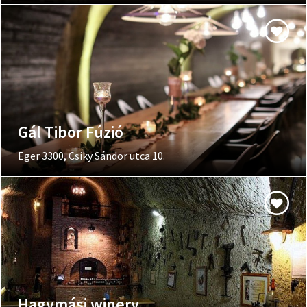
Gál Tibor Fúzió
Eger 3300, Csiky Sándor utca 10.
Hagymási winery