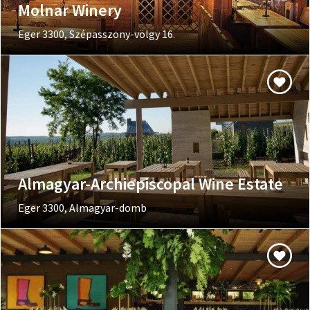
Molnar Winery
Eger 3300, Szépasszony-völgy 16.
Almagyar-Archiepiscopal Wine Estate
Eger 3300, Almagyar-domb