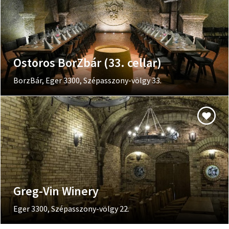
Ostoros BorZbár (33. cellar)
BorzBár, Eger 3300, Szépasszony-völgy 33.
Greg-Vin Winery
Eger 3300, Szépasszony-völgy 22.