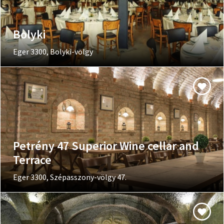
Bolyki
Eger 3300, Bolyki-völgy
Petrény 47 Superior Wine cellar and
Terrace
Eger 3300, Szépasszony-völgy 47.