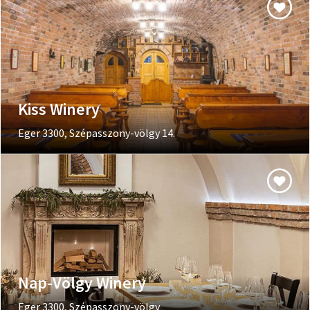
Kiss Winery
Eger 3300, Szépasszony-völgy 14.
Nap-Völgy Winery
Eger 3300, Szépasszony-völgy