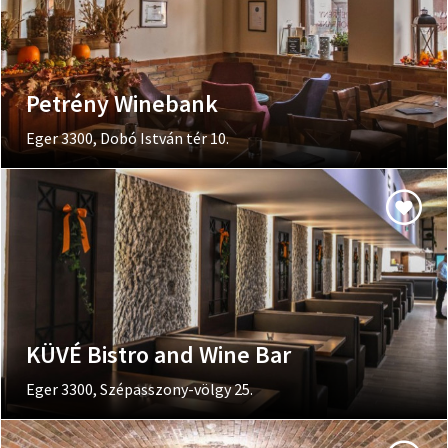
Petrény Winebank
Eger 3300, Dobó István tér 10.
KÜVÉ Bistro and Wine Bar
Eger 3300, Szépasszony-völgy 25.