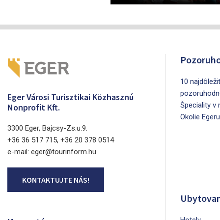
Pozoruho
10 najdôleži
pozoruhodn
Eger Városi Turisztikai Közhasznú
Špeciality v
Nonprofit Kft.
Okolie Egeru
3300 Eger, Bajcsy-Zs.u.9.
+36 36 517 715, +36 20 378 0514
e-mail: eger@tourinform.hu
KONTAKTUJTE NÁS!
Ubytovan