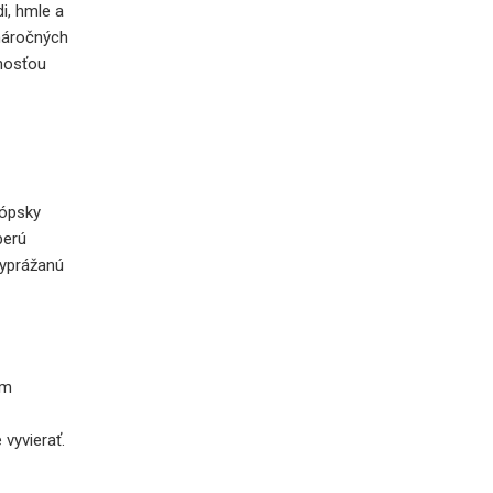
i, hmle a
 náročných
žnosťou
rópsky
berú
vyprážanú
ým
vyvierať.