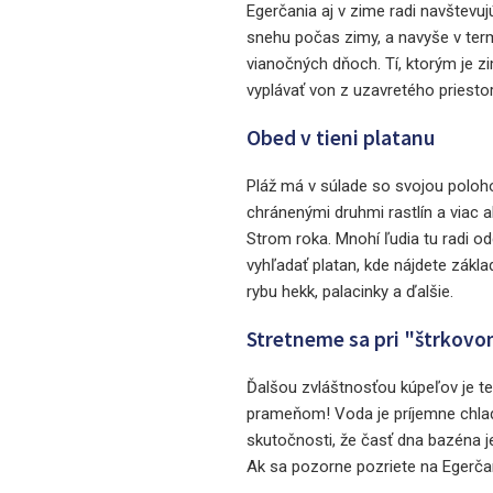
Egerčania aj v zime radi navštevu
snehu počas zimy, a navyše v term
vianočných dňoch. Tí, ktorým je 
vyplávať von z uzavretého priesto
Obed v tieni platanu
Pláž má v súlade so svojou poloh
chránenými druhmi rastlín a viac 
Strom roka. Mnohí ľudia tu radi od
vyhľadať platan, kde nájdete zákl
rybu hekk, palacinky a ďalšie.
Stretneme sa pri "štrkov
Ďalšou zvláštnosťou kúpeľov je ter
prameňom! Voda je príjemne chla
skutočnosti, že časť dna bazéna j
Ak sa pozorne pozriete na Egerčan