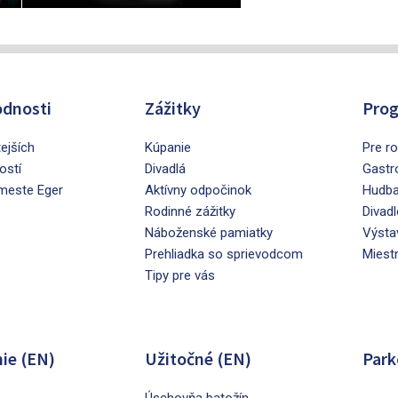
dnosti
Zážitky
Prog
tejších
Kúpanie
Pre ro
ostí
Divadlá
Gastr
 meste Eger
Aktívny odpočinok
Hudb
Rodinné zážitky
Divadl
Náboženské pamiatky
Výsta
Prehliadka so sprievodcom
Miest
Tipy pre vás
ie (EN)
Užitočné (EN)
Park