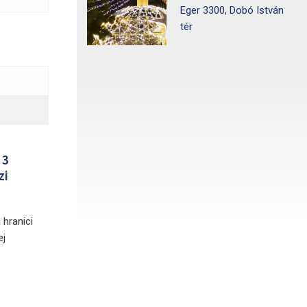
Eger 3300, Dobó István
tér
 3
zi
 hranici
ej