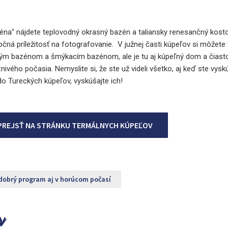
na" nájdete teplovodný okrasný bazén a taliansky renesančný kosto
čná príležitosť na fotografovanie. V južnej časti kúpeľov si môžete 
m bazénom a šmýkacím bazénom, ale je tu aj kúpeľný dom a čiasto
nivého počasia. Nemyslite si, že ste už videli všetko, aj keď ste vysk
do Tureckých kúpeľov, vyskúšajte ich!
PREJSŤ NA STRÁNKU TERMÁLNYCH KÚPEĽOV
dobrý program aj v horúcom počasí