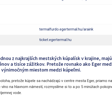
termalfurdo.egertermal.hu/araink
ticket.egertermal.hu
dnou z najkrajších mestských kúpalísk v krajine, majú
énov a tisíce zážitkov. Pretože rovnako ako Eger med
sú výnimočným miestom medzi kúpeľmi.
oloha, pretože kúpele sa nachádzajú v centre mesta Eger, priamo na
te víno na hlavnom námestí, rozmyslíme si to a po 5 minútach pokojn
íjemnej vode.