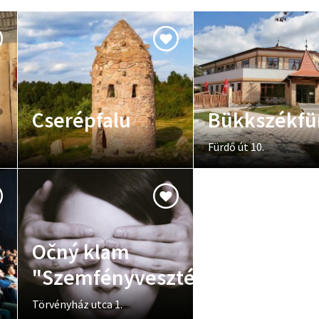
Cserépfalu
Bükkszékfü
Fürdő út 10.
Očný klam
"Szemfényvesztés"
Törvényház utca 1.