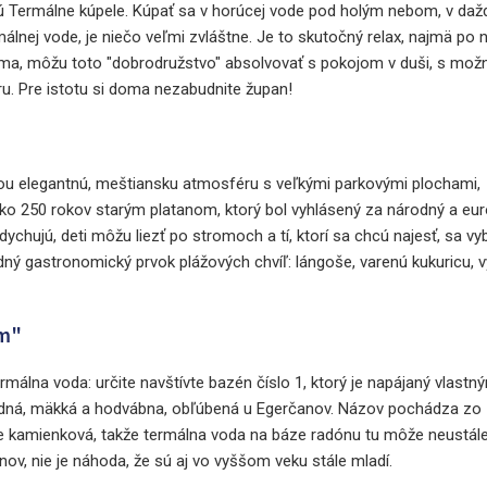
jú Termálne kúpele. Kúpať sa v horúcej vode pod holým nebom, v dažd
álnej vode, je niečo veľmi zvláštne. Je to skutočný relax, najmä po
zima, môžu toto "dobrodružstvo" absolvovať s pokojom v duši, s mo
ru. Pre istotu si doma nezabudnite župan!
ou elegantnú, meštiansku atmosféru s veľkými parkovými plochami,
ako 250 rokov starým platanom, ktorý bol vyhlásený za národný a eu
dychujú, deti môžu liezť po stromoch a tí, ktorí sa chcú najesť, sa vy
adný gastronomický prvok plážových chvíľ: lángoše, varenú kukuricu, 
om"
málna voda: určite navštívte bazén číslo 1, ktorý je napájaný vlastn
dná, mäkká a hodvábna, obľúbená u Egerčanov. Názov pochádza zo
e kamienková, takže termálna voda na báze radónu tu môže neustále 
ov, nie je náhoda, že sú aj vo vyššom veku stále mladí.