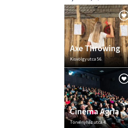
Axe Throwing
Kisvölgy utca 56.
Cinema Agria
Törvényház utca 4.