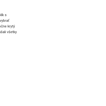
lík s
vybrať
čne krytý
úšali všetky