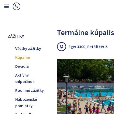
Home
Zážitky
Kúpanie
Termálne kúpalisko
Termálne kúpali
ZÁŽITKY
Eger 3300, Petőfi tér 2.
Všetky zážitky
Kúpanie
Divadlá
Aktívny
odpočinok
Rodinné zážitky
Náboženské
pamiatky