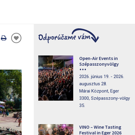
Oldal
nyomtatáss
Open-Air Events in
Szépasszonyvölgy
2026. június 19. - 2026.
augusztus 28.
Márai Központ, Eger
3300, Szépasszony-völgy
35.
VINO – Wine Tasting
Festival in Eger 2026