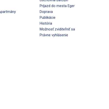
Úschovňa batožín
Príjazd do mesta Eger
Apartmány
Doprava
Publikácie
História
Možnosť zviditeľniť sa
Právne vyhlásenie