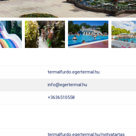
termalfurdo.egertermal.hu
info@egertermal.hu
+3636510558
termalfurdo.egertermal.hu/nyitvatartas