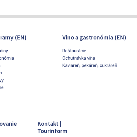
ramy (EN)
Víno a gastronómia (EN)
diny
Reštaurácie
onómia
Ochutnávka vína
a
Kaviareň, pekáreň, cukráreň
o
vy
ne
ovanie
Kontakt |
Tourinform