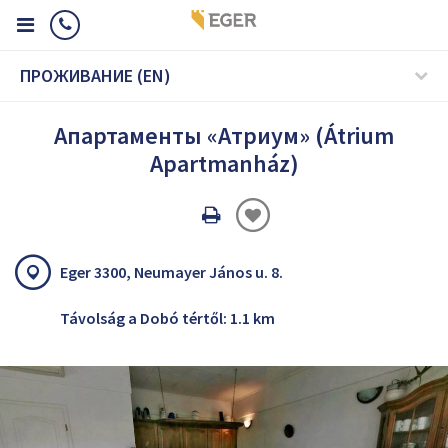
ПРОЖИВАНИЕ (EN)
Апартаменты «Атриум» (Átrium
Apartmanház)
Oldal
nyomtatáss
Eger 3300, Neumayer János u. 8.
Távolság a Dobó tértől: 1.1 km