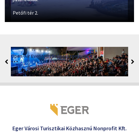
VINO – Wine Tasting Festival in Eger 2026
2026. augusztus 12 - 17.
Eger 3300, Dobó István tér
Eger Városi Turisztikai Közhasznú Nonprofit Kft.