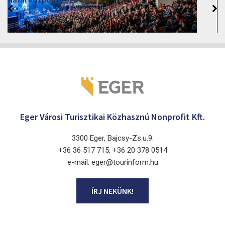
2026
Cinema Agria, Eger 3300, Törvényház utca 4.
Eger Városi Turisztikai Közhasznú Nonprofit Kft.
3300 Eger, Bajcsy-Zs.u.9.
+36 36 517 715, +36 20 378 0514
e-mail: eger@tourinform.hu
ÍRJ NEKÜNK!