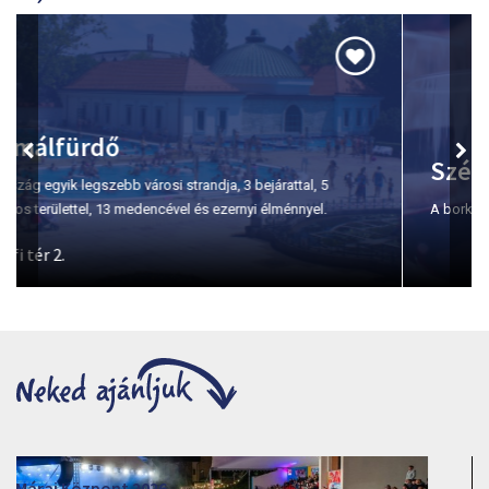
Szépasszony-völgy
A borkóstolás első számú helyszíne Egerben.
Moziműsor