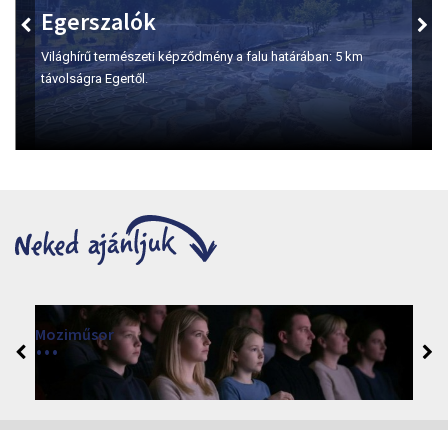
Egerszalók
Világhírű természeti képződmény a falu határában: 5 km
távolságra Egertől.
Moziműsor
2026
Cinema Agria, Eger 3300, Törvényház utca 4.