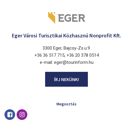
Eger Városi Turisztikai Közhasznú Nonprofit Kft.
3300 Eger, Bajcsy-Zs.u.9.
+36 36 517 715, +36 20 378 0514
e-mail: eger@tourinform.hu
ÍRJ NEKÜNK!
Megosztás