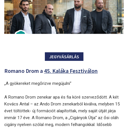
JEGYVÁSÁRLÁS
Romano Drom a
45. Kaláka Fesztiválon
„A gyökereket megőrizve megújulni”
A Romano Drom zenekar apa és fia köré szerveződött. A két
Kovács Antal – az Ando Drom zenekarból kiválva, melyben 15
évet töltöttek- új formációt alapítottak, mely saját útját járja
immár 17 éve. A Romano Drom, a „Cigányok Útja” az ősi oláh
cigány nyelven szólal meg, modern felhangokkal. Idősebb