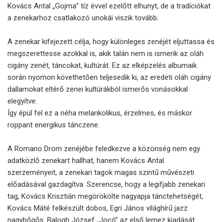
Kovács Antal „Gojma” tíz évvel ezelőtt elhunyt, de a tradíciókat
a zenekarhoz csatlakozó unokái viszik tovább.
A zenekar kifejezett célja, hogy különleges zenéjét eljuttassa és
megszerettesse azokkal is, akik talán nem is ismerik az oláh
cigány zenét, táncokat, kultúrát. Ez az elképzelés albumaik
során nyomon követhetően teljesedik ki, az eredeti oláh cigány
dallamokat eltérő zenei kultúrákból ismerős vonásokkal
elegyítve.
Így épül fel ez a néha melankolikus, érzelmes, és máskor
roppant energikus tánczene.
A Romano Drom zenéjébe feledkezve a közönség nem egy
adatközlő zenekart hallhat, hanem Kovács Antal
szerzeményeit, a zenekari tagok magas szintű művészeti
előadásával gazdagítva. Szerencse, hogy a legifjabb zenekari
tag, Kovács Krisztián megörökölte nagyapja tánctehetségét,
Kovács Máté felkészült dobos, Egri János világhírű jazz
nagybőgős. Balogh József „Jocó” az első lemez kiadását