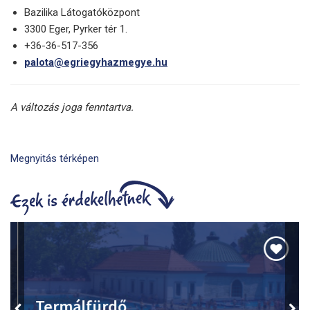
Bazilika Látogatóközpont
3300 Eger, Pyrker tér 1.
+36-36-517-356
palota@egriegyhazmegye.hu
A változás joga fenntartva.
Megnyitás térképen
Termálfürdő