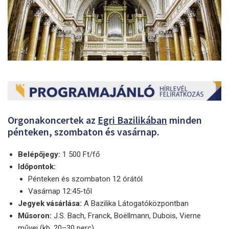
Orgonakoncertek az
Egri Bazilikában
minden
pénteken, szombaton és vasárnap.
Belépőjegy:
1 500 Ft/fő
Időpontok:
Pénteken és szombaton 12 órától
Vasárnap 12:45-től
Jegyek vásárlása:
A Bazilika Látogatóközpontban
Műsoron:
J.S. Bach, Franck, Boëllmann, Dubois, Vierne
művei (kb. 20–30 perc)