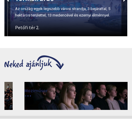
Az ország egyik legszebb városi strandja, 3 bejárattal, 5
hektáros területtel, 13 medencével és ezernyi élménnyel.
Petőfi tér 2.
Moziműsor
2026
Cinema Agria, Eger 3300, Törvényház utca 4.