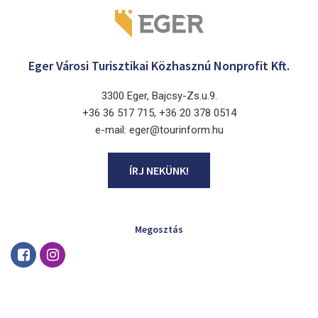
Eger Városi Turisztikai Közhasznú Nonprofit Kft.
3300 Eger, Bajcsy-Zs.u.9.
+36 36 517 715, +36 20 378 0514
e-mail: eger@tourinform.hu
ÍRJ NEKÜNK!
Megosztás