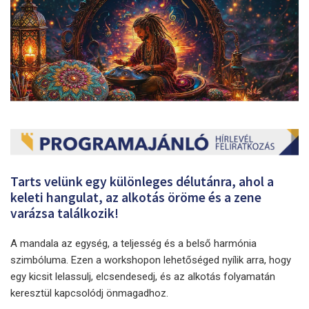
Tarts velünk egy különleges délutánra, ahol a
keleti hangulat, az alkotás öröme és a zene
varázsa találkozik!
A mandala az egység, a teljesség és a belső harmónia
szimbóluma. Ezen a workshopon lehetőséged nyílik arra, hogy
egy kicsit lelassulj, elcsendesedj, és az alkotás folyamatán
keresztül kapcsolódj önmagadhoz.