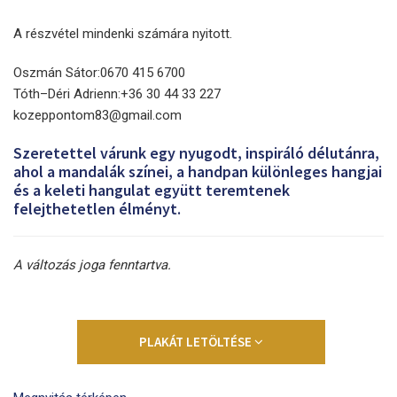
A részvétel mindenki számára nyitott.
Oszmán Sátor:0670 415 6700
Tóth–Déri Adrienn:+36 30 44 33 227
kozeppontom83@gmail.com
Szeretettel várunk egy nyugodt, inspiráló délutánra,
ahol a mandalák színei, a handpan különleges hangjai
és a keleti hangulat együtt teremtenek
felejthetetlen élményt.
A változás joga fenntartva.
PLAKÁT LETÖLTÉSE