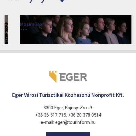
Moziműsor
2026
Cinema Agria, Eger 3300, Törvényház utca 4.
Eger Városi Turisztikai Közhasznú Nonprofit Kft.
3300 Eger, Bajcsy-Zs.u.9.
+36 36 517 715, +36 20 378 0514
e-mail: eger@tourinform.hu