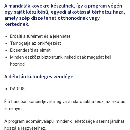
A mandalák kövekre készülnek, így a program végén
egy saját készítésű, egyedi alkotással térhetsz haza,
amely szép dísze lehet otthonodnak vagy
kertednek.
Erősíti a türelmet és a jelenlétet
Támogatja az önkifejezést
Elcsendesíti az elmét
Minden eszközt biztosítunk, neked csak magadat kell
hoznod
A délután különleges vendége:
DARIUS
Élő handpan koncertjével még varázslatosabbá teszi az alkotás
élményét.
A program adományalapú, mindenki lehetősége szerint járulhat
hozzá a részvételhez.