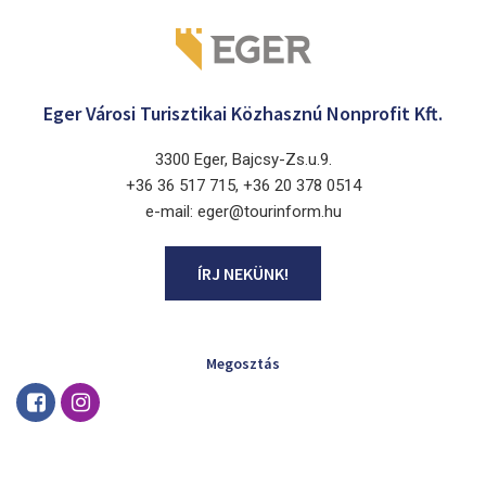
Eger Városi Turisztikai Közhasznú Nonprofit Kft.
3300 Eger, Bajcsy-Zs.u.9.
+36 36 517 715, +36 20 378 0514
e-mail: eger@tourinform.hu
ÍRJ NEKÜNK!
Megosztás