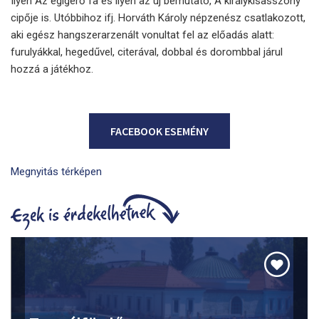
Ilyen Az égigérő fa és ilyen az új bemutató, A királykisasszony
cipője is. Utóbbihoz ifj. Horváth Károly népzenész csatlakozott,
aki egész hangszerarzenált vonultat fel az előadás alatt:
furulyákkal, hegedűvel, citerával, dobbal és dorombbal járul
hozzá a játékhoz.
FACEBOOK ESEMÉNY
Megnyitás térképen