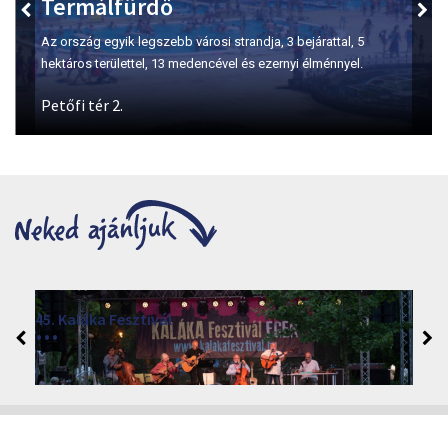
Szépasszony-völgy
A borkóstolás első számú helyszíne Egerben.
Gárdonyi Napok 2026
2026. augusztus 3 - 7.
Eger 3300