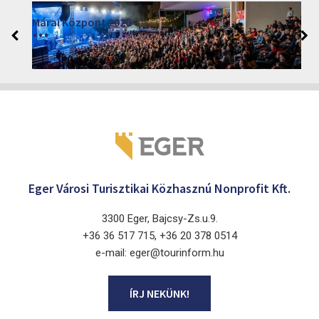
Márai Központ 2026
2026. június 19. - 2026. augusztus 28.
Márai Központ, Eger 3300, Szépasszony-völgy 35.
Eger Városi Turisztikai Közhasznú Nonprofit Kft.
3300 Eger, Bajcsy-Zs.u.9.
+36 36 517 715, +36 20 378 0514
e-mail: eger@tourinform.hu
ÍRJ NEKÜNK!