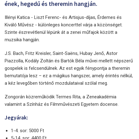
ének, hegedű és theremin hangján.
Illényi Katica - Liszt Ferenc- és Artisjus-díjas, Érdemes és
Kiváló Művész - különleges koncerttel várja a közönséget.
Szinte észrevétlenül lépünk át a zenei műfajok között a
muzsika hangján.
J.S. Bach, Fritz Kreisler, Saint-Saëns, Hubay Jenő, Astor
Piazzolla, Kodály Zoltán és Bartók Béla művei mellett népszerű
gospelek is felcsendülnek. Az est egyik fénypontja a theremin
bemutatója lesz – ez a mágikus hangszer, amely érintés nélkül,
a kéz levegőben történő mozdulataival szólal meg.
Zongorán közreműködik Termes Rita, a Zeneakadémia
valamint a Színház és Filmművészeti Egyetem docense.
Jegyárak:
1-4. sor: 5000 Ft
5-14. sor: 4400 Ft