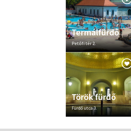
Termálfürdő
Petőfi tér 2.
Török fürdő
Fürdő utca 3.