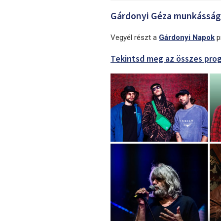
Gárdonyi Géza munkásságá
Vegyél részt a
Gárdonyi Napok
p
Tekintsd meg az összes pro