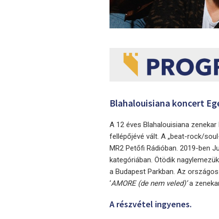
Blahalouisiana koncert Eg
A 12 éves Blahalouisiana zenekar 
fellépőjévé vált. A „beat-rock/sou
MR2 Petőfi Rádióban. 2019-ben Jun
kategóriában. Ötödik nagylemezük,
a Budapest Parkban. Az országo
‘
AMORE (de nem veled)’
a zenekar
A részvétel ingyenes.