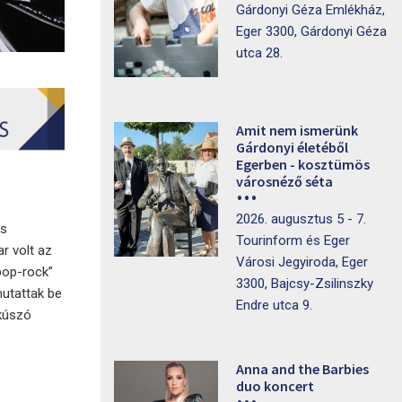
Gárdonyi Géza Emlékház,
Eger 3300, Gárdonyi Géza
utca 28.
Amit nem ismerünk
Gárdonyi életéből
Egerben - kosztümös
városnéző séta
2026. augusztus 5 - 7.
os
Tourinform és Eger
r volt az
Városi Jegyiroda, Eger
pop-rock”
3300, Bajcsy-Zsilinszky
mutattak be
Endre utca 9.
 kúszó
Anna and the Barbies
duo koncert