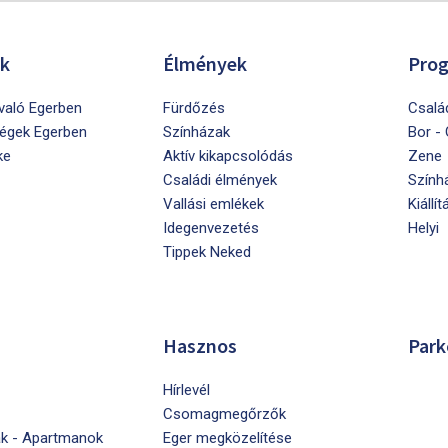
ók
Élmények
Pro
ivaló Egerben
Fürdőzés
Csalá
égek Egerben
Színházak
Bor -
ke
Aktív kikapcsolódás
Zene
Családi élmények
Szính
Vallási emlékek
Kiállít
Idegenvezetés
Helyi
Tippek Neked
Hasznos
Park
Hírlevél
Csomagmegőrzők
k - Apartmanok
Eger megközelítése