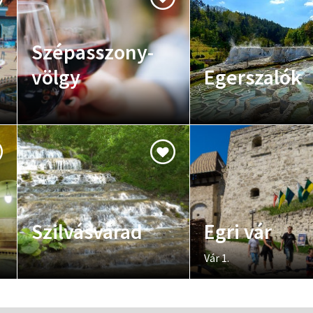
Szépasszony-
völgy
Egerszalók
Szilvásvárad
Egri vár
Vár 1.