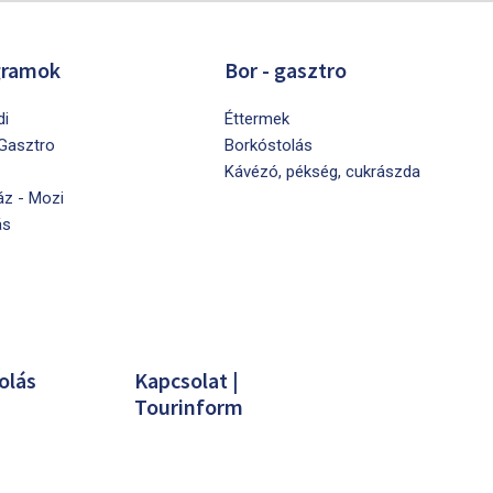
gramok
Bor - gasztro
di
Éttermek
 Gasztro
Borkóstolás
Kávézó, pékség, cukrászda
áz - Mozi
ás
olás
Kapcsolat |
Tourinform