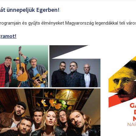
t ünnepeljük Egerben!
rogramjain és gyűjts élményeket Magyarország legendákkal teli váro
gramot!