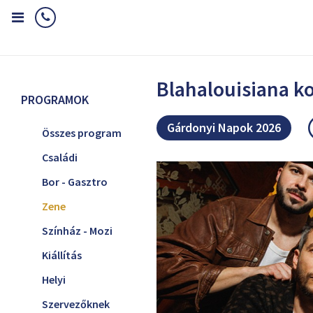
Home
Programok
Zene
Blahalouisiana koncert
Blahalouisiana k
PROGRAMOK
Gárdonyi Napok 2026
Összes program
Családi
Bor - Gasztro
Zene
Színház - Mozi
Kiállítás
Helyi
Szervezőknek