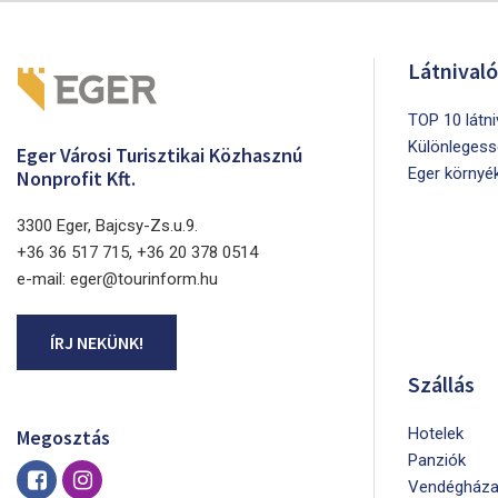
Látnival
TOP 10 látn
Különlegess
Eger Városi Turisztikai Közhasznú
Eger környé
Nonprofit Kft.
3300 Eger, Bajcsy-Zs.u.9.
+36 36 517 715, +36 20 378 0514
e-mail: eger@tourinform.hu
ÍRJ NEKÜNK!
Szállás
Hotelek
Megosztás
Panziók
Vendégháza