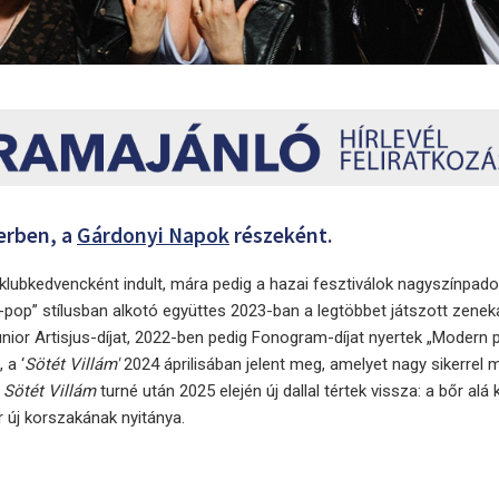
erben, a
Gárdonyi Napok
részeként.
klubkedvencként indult, mára pedig a hazai fesztiválok nagyszínpad
l-pop” stílusban alkotó együttes 2023-ban a legtöbbet játszott zeneka
ior Artisjus-díjat, 2022-ben pedig Fonogram-díjat nyertek „Modern 
 a ‘
Sötét Villám'
2024 áprilisában jelent meg, amelyet nagy sikerrel 
s
Sötét Villám
turné után 2025 elején új dallal tértek vissza: a bőr alá
 új korszakának nyitánya.