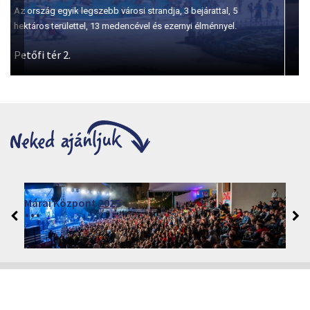
Szépasszony-völgy
A borkóstolás első számú helyszíne Egerben.
Márai Központ 2026
2026. június 19. - 2026. augusztus 28.
Márai Központ, Eger 3300, Szépasszony-völgy 35.