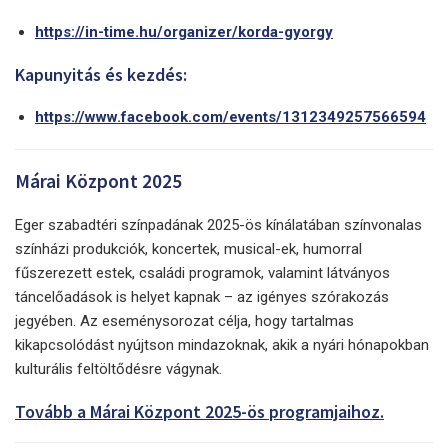
https://in-time.hu/organizer/korda-gyorgy
Kapunyitás és kezdés:
https://www.facebook.com/events/1312349257566594
Márai Központ 2025
Eger szabadtéri színpadának 2025-ös kínálatában színvonalas
színházi produkciók, koncertek, musical-ek, humorral
fűszerezett estek, családi programok, valamint látványos
táncelőadások is helyet kapnak – az igényes szórakozás
jegyében. Az eseménysorozat célja, hogy tartalmas
kikapcsolódást nyújtson mindazoknak, akik a nyári hónapokban
kulturális feltöltődésre vágynak.
Tovább a Márai Központ 2025-ös programjaihoz.