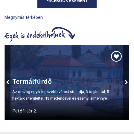
FACEBOOK ESEMÉNY
Megnyitás térképen
Szépasszony-völgy
A borkóstolás első számú helyszíne Egerben.