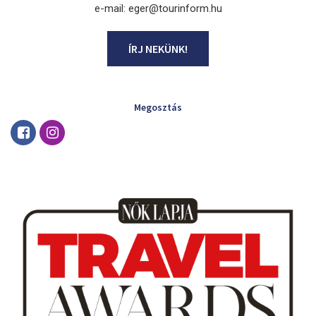
e-mail: eger@tourinform.hu
ÍRJ NEKÜNK!
Megosztás