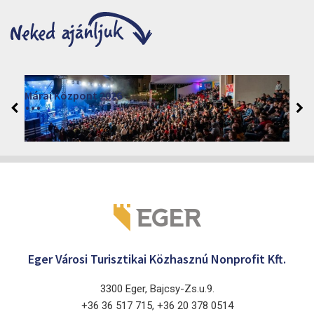
Moziműsor
2026
Cinema Agria, Eger 3300, Törvényház utca 4.
Eger Városi Turisztikai Közhasznú Nonprofit Kft.
3300 Eger, Bajcsy-Zs.u.9.
+36 36 517 715, +36 20 378 0514