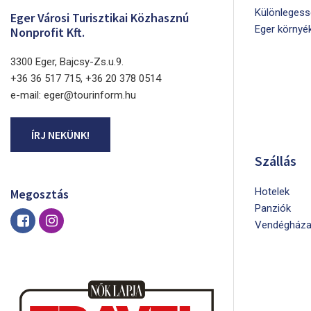
Különlegess
Eger Városi Turisztikai Közhasznú
Eger környé
Nonprofit Kft.
3300 Eger, Bajcsy-Zs.u.9.
+36 36 517 715, +36 20 378 0514
e-mail: eger@tourinform.hu
ÍRJ NEKÜNK!
Szállás
Hotelek
Megosztás
Panziók
Vendégháza