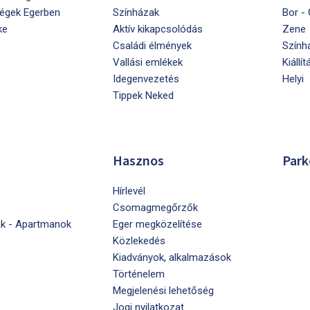
égek Egerben
Színházak
Bor -
ke
Aktív kikapcsolódás
Zene
Családi élmények
Szính
Vallási emlékek
Kiállít
Idegenvezetés
Helyi
Tippek Neked
Hasznos
Park
Hírlevél
Csomagmegőrzők
k - Apartmanok
Eger megközelítése
Közlekedés
Kiadványok, alkalmazások
Történelem
Megjelenési lehetőség
Jogi nyilatkozat