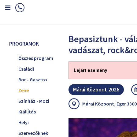
Home
Programok
Zene
Bepasiztunk - válás, vadászat, rock&ro
Bepasiztunk - vál
PROGRAMOK
vadászat, rock&ro
Összes program
Családi
Lejárt esemény
Bor - Gasztro
Márai Központ 2026
Zene
Színház - Mozi
Márai Központ, Eger 3300
Kiállítás
Helyi
Szervezőknek