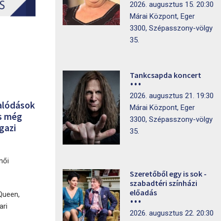
2026. augusztus 15. 20:30
Márai Központ, Eger
3300, Szépasszony-völgy
35.
Tankcsapda koncert
2026. augusztus 21. 19:30
salódások
Márai Központ, Eger
és még
3300, Szépasszony-völgy
gazi
35.
női
Szeretőből egy is sok -
szabadtéri színházi
előadás
Queen,
ari
2026. augusztus 22. 20:30