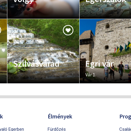
Szilvásvárad
Egri vár
Vár 1.
ók
Élmények
Pro
ivaló Egerben
Fürdőzés
Csalá