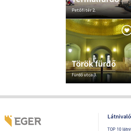
Petőfi tér 2.
Török fürdő
Fürdő utca 3.
Látnival
TOP 10 látn