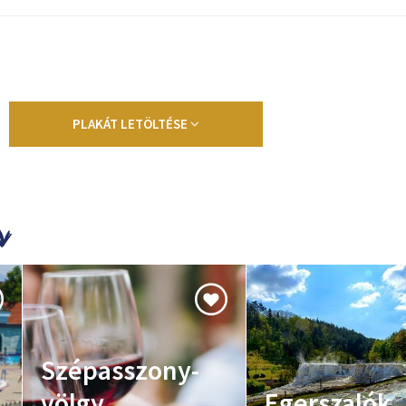
PLAKÁT LETÖLTÉSE
Szépasszony-
völgy
Egerszalók