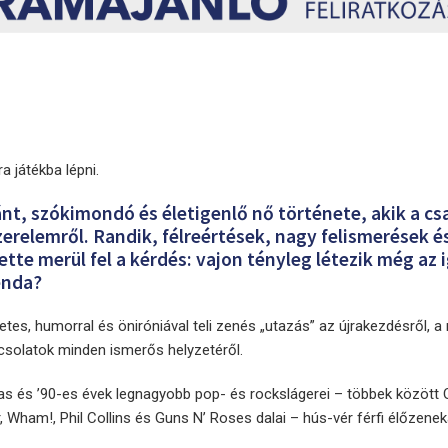
a játékba lépni.
nt, szókimondó és életigenlő nő története, akik a c
erelemről. Randik, félreértések, nagy felismerések 
e merül fel a kérdés: vajon tényleg létezik még az i
genda?
etes, humorral és öniróniával teli zenés „utazás” az újrakezdésről, a 
solatok minden ismerős helyzetéről.
as és ’90-es évek legnagyobb pop- és rockslágerei – többek között 
, Wham!, Phil Collins és Guns N’ Roses dalai – hús-vér férfi élőzenek