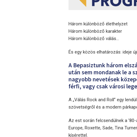
Három különböző élethelyzet
Három különböző karakter
Három különböző válás...
És egy közös elhatározás: ideje újr
A Bepasiztunk három elszá
után sem mondanak le a sz
nagyobb nevetések közepett
férfi, vagy csak városi le
A „Válás Rock and Roll” egy lendül
szövetségről és a modern párkapc
Az est során felcsendülnek a ’80-
Europe, Roxette, Sade, Tina Turner
kísérettel.