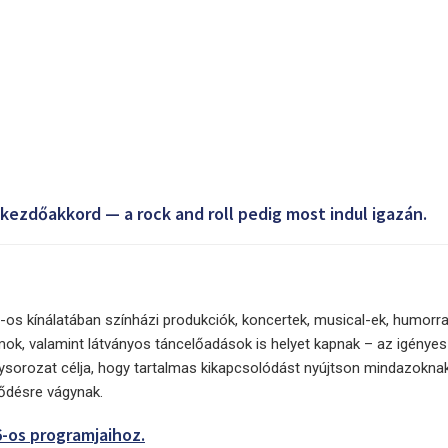
a kezdőakkord — a rock and roll pedig most indul igazán.
os kínálatában színházi produkciók, koncertek, musical-ek, humorra
mok, valamint látványos táncelőadások is helyet kapnak – az igényes
orozat célja, hogy tartalmas kikapcsolódást nyújtson mindazoknak,
tődésre vágynak.
-os programjaihoz.