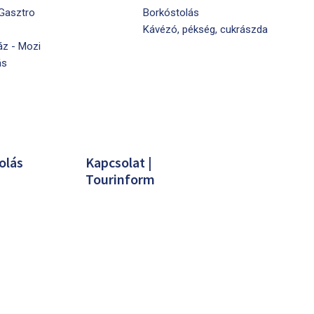
 Gasztro
Borkóstolás
Kávézó, pékség, cukrászda
áz - Mozi
ás
olás
Kapcsolat |
Tourinform