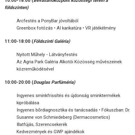
10:00-18:00 (
Bevásárlóközpont közösségi terein a
földszinten)
Arcfestés a PonyBar jóvoltából
Greenbox fotózás • AI karikatúra • VR játékélmény
11:00-18:00 (
Földszinti Galéria)
Nyitott Műhely - Látványfestés
Az Agria Park Galéria Alkotói Közösség művészeinek
közreműködésével
10:00-20:00 (
Douglas Parfüméria)
Ingyenes sminkfrissítés és újdonság sminktermékek
kipróbálása
Ingyenes bőrdiagnosztika és tanácsadás • Fókuszban: Dr.
Susanne von Schmiedeberg (Dermacosmetics)
Illatfújás, Szerencsekerék
Kedvezmények és GWP ajándékok