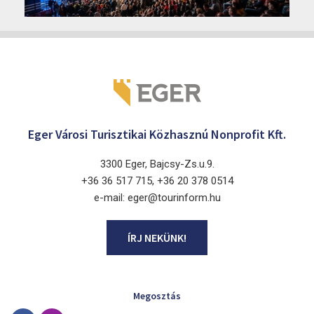
Márai Központ, Eger 3300, Szépasszony-völgy 35.
Eger Városi Turisztikai Közhasznú Nonprofit Kft.
3300 Eger, Bajcsy-Zs.u.9.
+36 36 517 715, +36 20 378 0514
e-mail: eger@tourinform.hu
ÍRJ NEKÜNK!
Megosztás