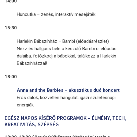
14:00
Huncutka – zenés, interaktív mesejáték
15:30
Harlekin Bábszínház – Bambi (előadásrészlet)
Nézz és hallgass bele a készülő Bambi c. előadás
dalaiba, fotózkodj a bábokkal, találkozz a Harlekin
Bábszínházzal!
18:00
Anna and the Barbies – akusztikus duó koncert
Erős dalok, közvetlen hangulat, igazi születésnapi
energiák
EGÉSZ NAPOS KÍSÉRŐ PROGRAMOK – ÉLMÉNY, TECH,
KREATIVITÁS, SZÉPSÉG