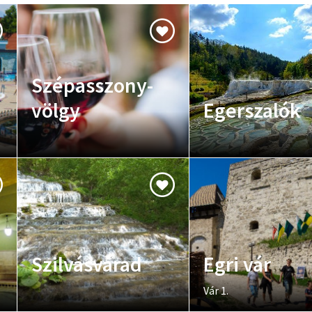
Szépasszony-
völgy
Egerszalók
Szilvásvárad
Egri vár
Vár 1.