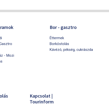
gramok
Bor - gasztro
di
Éttermek
 Gasztro
Borkóstolás
Kávézó, pékség, cukrászda
áz - Mozi
ás
olás
Kapcsolat |
Tourinform