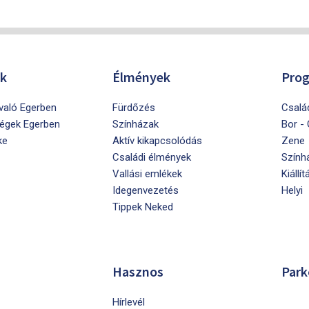
ók
Élmények
Pro
ivaló Egerben
Fürdőzés
Csalá
égek Egerben
Színházak
Bor -
ke
Aktív kikapcsolódás
Zene
Családi élmények
Szính
Vallási emlékek
Kiállít
Idegenvezetés
Helyi
Tippek Neked
Hasznos
Park
Hírlevél