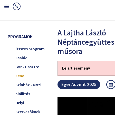
Home
Programok
Zene
A Lajtha László Néptáncegyüttes ka
A Lajtha László
PROGRAMOK
Néptáncegyüttes
Összes program
műsora
Családi
Bor - Gasztro
Lejárt esemény
Zene
Eger Advent 2025
Színház - Mozi
Kiállítás
Helyi
Szervezőknek