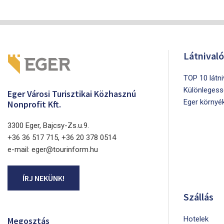
Látnival
TOP 10 látn
Különlegess
Eger Városi Turisztikai Közhasznú
Eger környé
Nonprofit Kft.
3300 Eger, Bajcsy-Zs.u.9.
+36 36 517 715, +36 20 378 0514
e-mail: eger@tourinform.hu
ÍRJ NEKÜNK!
Szállás
Hotelek
Megosztás