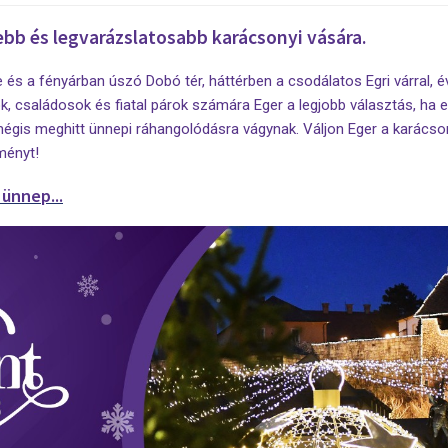
bb és legvarázslatosabb karácsonyi vására.
 és a fényárban úszó Dobó tér, háttérben a csodálatos Egri várral, é
k, családosok és fiatal párok számára Eger a legjobb választás, ha 
 mégis meghitt ünnepi ráhangolódásra vágynak. Váljon Eger a karácso
ményt!
ünnep...