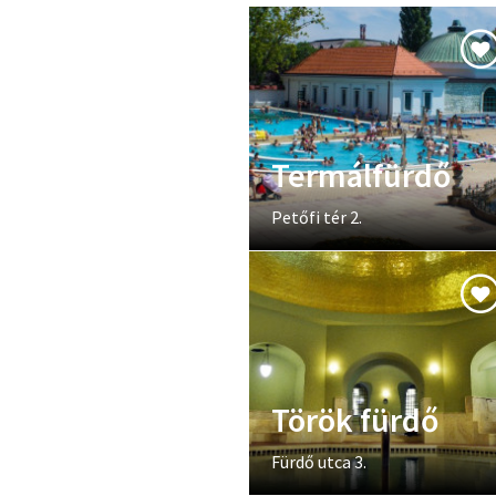
Termálfürdő
Petőfi tér 2.
Török fürdő
Fürdő utca 3.