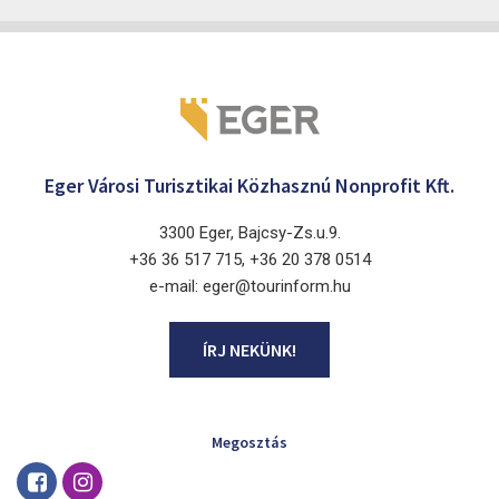
Eger Városi Turisztikai Közhasznú Nonprofit Kft.
3300 Eger, Bajcsy-Zs.u.9.
+36 36 517 715, +36 20 378 0514
e-mail: eger@tourinform.hu
ÍRJ NEKÜNK!
Megosztás