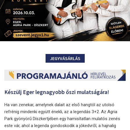
JEGYVÁSÁRLÁS
Készülj Eger legnagyobb őszi mulatságára!
Ha van zenekar, amelynek dalait az első hangtól az utolsó
refrénig mindenki együtt énekli, az a legendás 3+2. Az Agria
Park gyönyörű Díszkertjében egy hamisítatlan mulatós zenés
este vár, ahol a legenda gondoskodik a jókedvről, a hajnalig