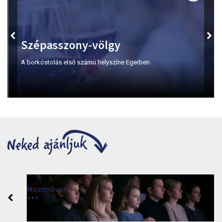
Szépasszony-völgy
A borkóstolás első számú helyszíne Egerben.
Moziműsor
2026
Cinema Agria, Eger 3300, Törvényház utca 4.