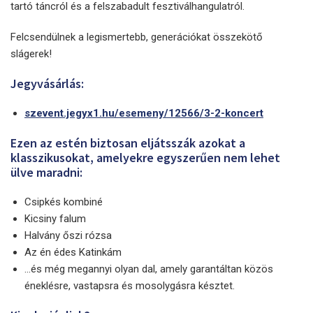
tartó táncról és a felszabadult fesztiválhangulatról.
Felcsendülnek a legismertebb, generációkat összekötő
slágerek!
Jegyvásárlás:
szevent.jegyx1.hu/esemeny/12566/3-2-koncert
Ezen az estén biztosan eljátsszák azokat a
klasszikusokat, amelyekre egyszerűen nem lehet
ülve maradni:
Csipkés kombiné
Kicsiny falum
Halvány őszi rózsa
Az én édes Katinkám
…és még megannyi olyan dal, amely garantáltan közös
éneklésre, vastapsra és mosolygásra késztet.