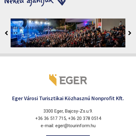
Márai Központ 2026
2026. június 19. - 2026. augusztus 28.
Márai Központ, Eger 3300, Szépasszony-völgy 35.
Eger Városi Turisztikai Közhasznú Nonprofit Kft.
3300 Eger, Bajcsy-Zs.u.9.
+36 36 517 715, +36 20 378 0514
e-mail: eger@tourinform.hu