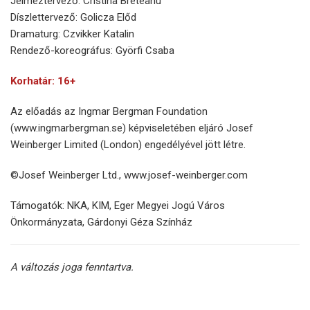
Jelmeztervező: Cristina Breteanu
Díszlettervező: Golicza Előd
Dramaturg: Czvikker Katalin
Rendező-koreográfus: Györfi Csaba
Korhatár: 16+
Az előadás az Ingmar Bergman Foundation
(www.ingmarbergman.se) képviseletében eljáró Josef
Weinberger Limited (London) engedélyével jött létre.
©Josef Weinberger Ltd., www.josef-weinberger.com
Támogatók: NKA, KIM, Eger Megyei Jogú Város
Önkormányzata, Gárdonyi Géza Színház
A változás joga fenntartva.