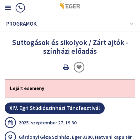
PROGRAMOK
Suttogások és sikolyok / Zárt ajtók -
színházi előadás
Oldal
nyomtatáss
Lejárt esemény
XIV. Egri Stúdiószínházi Táncfesztivál
2025. szeptember 27. 19:30
Gárdonyi Géza Színház, Eger 3300, Hatvani kapu tér