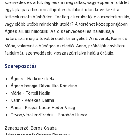
szenvedés és a túlvilág lesz a megváltás, vagy éppen a földi lét
egyfajta paradicsomi állapot és halálunk után következik a
tetteink miatti bűnhődés. Esetleg elkerülhető-e a mindenkori kín,
vagy előbb utóbb mindenkit utolér? A történet középpontjában
Ágnes áll, aki haldoklik. Az ő szenvedései és haláltusája
határozza meg a további cselekményeket. A nővérek, Karin és
Mária, valamint a hűséges szolgáló, Anna, próbálják enyhíteni
fájdalmát, szenvedéseit, visszaszámlálva halála órájáig.
Szereposztás
Ágnes - Barkóczi Réka
Ágnes hangja: Ritziu-Ilka Krisztina
Mária - Törteli Nadin
Karin - Kerekes Dalma
Anna - Krupár Luca/ Fodor Virág
Orvos/Joakim/Fredrik - Barabás Hunor
Zeneszerző: Boros Csaba