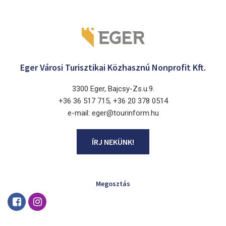
Eger Városi Turisztikai Közhasznú Nonprofit Kft.
3300 Eger, Bajcsy-Zs.u.9.
+36 36 517 715, +36 20 378 0514
e-mail: eger@tourinform.hu
ÍRJ NEKÜNK!
Megosztás