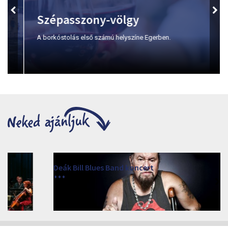
Szépasszony-völgy
A borkóstolás első számú helyszíne Egerben.
Deák Bill Blues Band koncert
2026. augusztus 14. 20:00
Márai Központ, Eger 3300, Szépasszony-völgy 35.