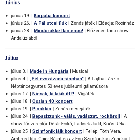
Június
június 19. |
Kárpátia koncert
június 26. |
A Pál utcai fiúk
| Zenés játék | Előadja: Roxínház
június 28. |
Mindörökké flamenco!
| Élőzenés tánc show
Andalúziából
Július
július 3. |
Made in Hungária
| Musical
július 4. |
„Fél évszázada táncban”
| A Lajtha László
Néptáncegyüttes 50 éves jubileumi gálaműsora
július 17. |
Nicsak, ki lakik itt?!
| Vígjáték
július 18. |
Ossian 40 koncert
július 19. |
Pinokkió
| Zenés mesejáték
július 24. |
Bepasiztunk - válás, vadászat, rock&roll
| A
show főszereplői: Détár Enikő, Ladinek Judit, Koós Réka
július 25. |
Szimfonik lájk koncert
| Fellép: Tóth Vera,
Ambrus Rita, Gájer Bálint és az Egri Szimfonikus Zenekar |