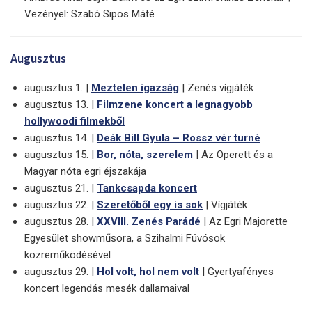
Vezényel: Szabó Sipos Máté
Augusztus
augusztus 1. |
Meztelen igazság
| Zenés vígjáték
augusztus 13. |
Filmzene koncert a legnagyobb
hollywoodi filmekből
augusztus 14. |
Deák Bill Gyula – Rossz vér turné
augusztus 15. |
Bor, nóta, szerelem
| Az Operett és a
Magyar nóta egri éjszakája
augusztus 21. |
Tankcsapda koncert
augusztus 22. |
Szeretőből egy is sok
| Vígjáték
augusztus 28. |
XXVIII. Zenés Parádé
| Az Egri Majorette
Egyesület showműsora, a Szihalmi Fúvósok
közreműködésével
augusztus 29. |
Hol volt, hol nem volt
| Gyertyafényes
koncert legendás mesék dallamaival