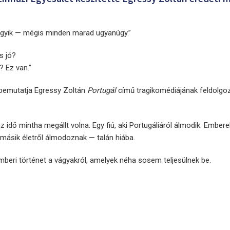
gyik — mégis minden marad ugyanúgy.”
s jó?
 Ez van.”
 bemutatja Egressy Zoltán
Portugál
című tragikomédiájának feldolgo
z idő mintha megállt volna. Egy fiú, aki Portugáliáról álmodik. Emberek
másik életről álmodoznak — talán hiába.
eri történet a vágyakról, amelyek néha sosem teljesülnek be.