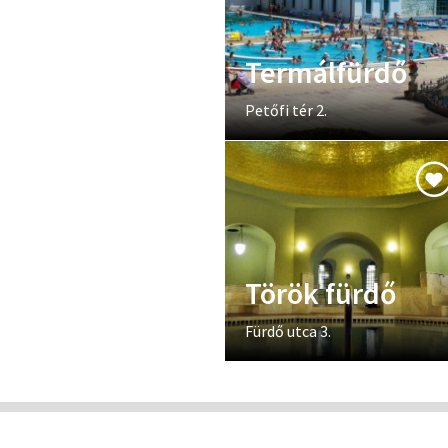
Termálfürdő
Petőfi tér 2.
Török fürdő
Fürdő utca 3.