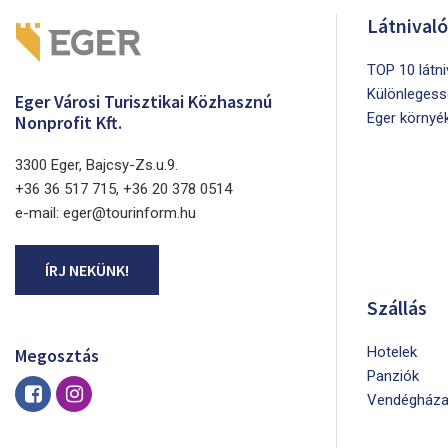
Látnival
TOP 10 látn
Különlegess
Eger Városi Turisztikai Közhasznú
Eger környé
Nonprofit Kft.
3300 Eger, Bajcsy-Zs.u.9.
+36 36 517 715, +36 20 378 0514
e-mail: eger@tourinform.hu
ÍRJ NEKÜNK!
Szállás
Hotelek
Megosztás
Panziók
Vendégháza