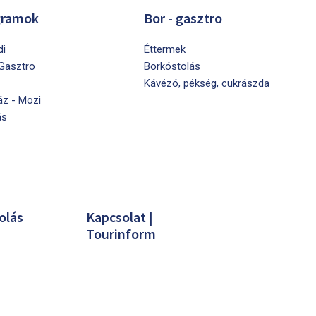
gramok
Bor - gasztro
di
Éttermek
 Gasztro
Borkóstolás
Kávézó, pékség, cukrászda
áz - Mozi
ás
olás
Kapcsolat |
Tourinform