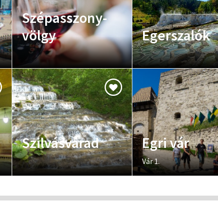
Szépasszony-
völgy
Egerszalók
Szilvásvárad
Egri vár
Vár 1.