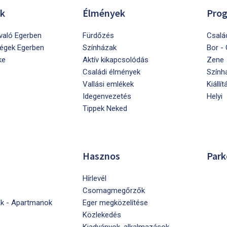
ók
Élmények
Pro
ivaló Egerben
Fürdőzés
Csalá
égek Egerben
Színházak
Bor -
ke
Aktív kikapcsolódás
Zene
Családi élmények
Szính
Vallási emlékek
Kiállít
Idegenvezetés
Helyi
Tippek Neked
Hasznos
Park
Hírlevél
Csomagmegőrzők
k - Apartmanok
Eger megközelítése
Közlekedés
Kiadványok, alkalmazások