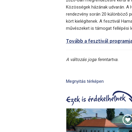
Közösségek házának udvarán. A H
rendezvény során 20 különböző pr
kört kielégítenek. A fesztivál Hama
művészeket is támogat fellépési l
Tovább a fesztivál programja
A változás joga fenntartva.
Megnyitás térképen