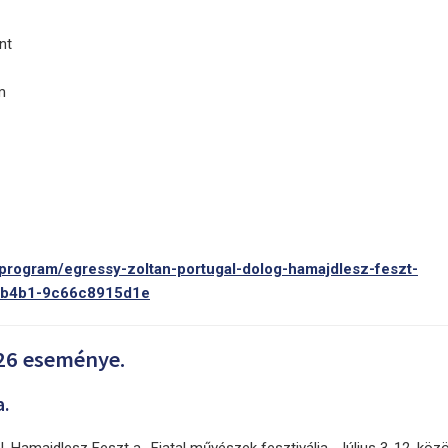
nt
m
/program/egressy-zoltan-portugal-dolog-hamajdlesz-feszt-
-b4b1-9c66c8915d1e
26 eseménye.
a.
 Hamajdlesz Feszt a -Fiatal művészek fesztiválja- Július 3-12. közöt