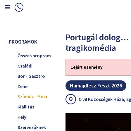
Home
Programok
Színház - Mozi
Portugál dolog… - tragikom
Portugál dolog… 
PROGRAMOK
tragikomédia
Összes program
Családi
Lejárt esemény
Bor - Gasztro
Hamajdlesz Feszt 2026
Zene
Színház - Mozi
Civil Közösségek Háza, Eg
Kiállítás
Helyi
Szervezőknek