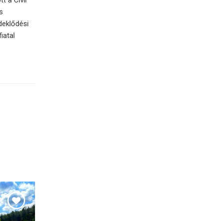
s
deklődési
iatal