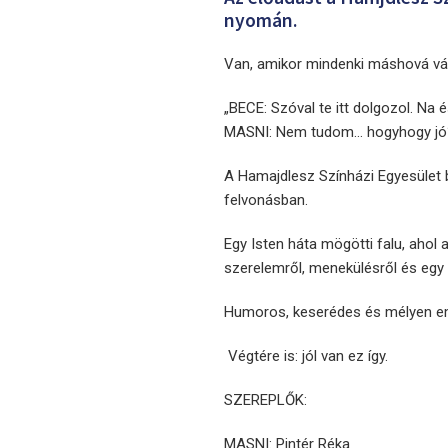
nyomán.
Van, amikor mindenki máshová vá
„BECE: Szóval te itt dolgozol. Na é
MASNI: Nem tudom… hogyhogy jó?
A Hamajdlesz Színházi Egyesület
felvonásban.
Egy Isten háta mögötti falu, ahol a
szerelemről, menekülésről és egy 
Humoros, keserédes és mélyen emb
Végtére is: jól van ez így.
SZEREPLŐK:
MASNI: Pintér Réka