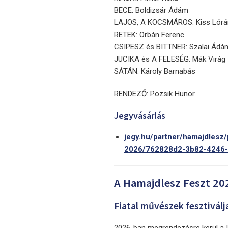
BECE: Boldizsár Ádám
LAJOS, A KOCSMÁROS: Kiss Lórá
RETEK: Orbán Ferenc
CSIPESZ és BITTNER: Szalai Ádá
JUCIKA és A FELESÉG: Mák Virág
SÁTÁN: Károly Barnabás
RENDEZŐ: Pozsik Hunor
Jegyvásárlás
jegy.hu/partner/hamajdlesz
2026/762828d2-3b82-4246
A Hamajdlesz Feszt 20
Fiatal művészek fesztiválj
2026-ban megrendezésre kerül a II.