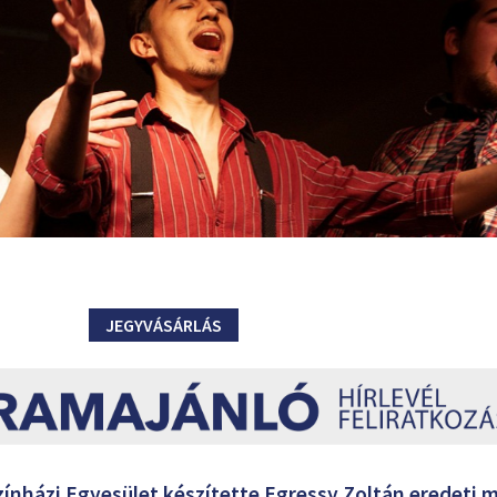
JEGYVÁSÁRLÁS
zínházi Egyesület készítette Egressy Zoltán eredeti 