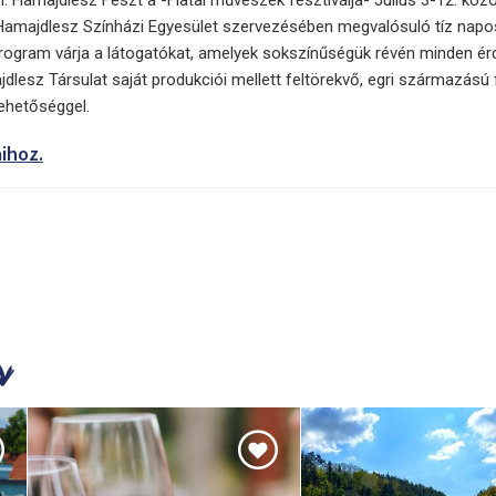
amajdlesz Színházi Egyesület szervezésében megvalósuló tíz napo
ogram várja a látogatókat, amelyek sokszínűségük révén minden ér
jdlesz Társulat saját produkciói mellett feltörekvő, egri származású f
ehetőséggel.
ihoz.