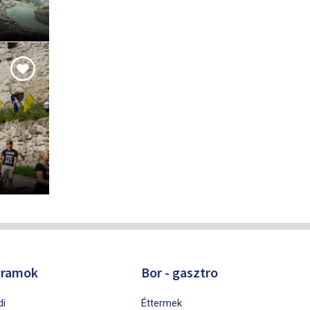
gramok
Bor - gasztro
di
Éttermek