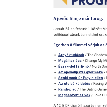
A jövőd filmje már forog.
Január 24. és február 1. között M
vetítéssel várunk benneteket ors
Egerben 8 filmmel várjuk az 
Árnyéktudósok
/ The Shadow 
Megáll az ész
/ Change My Mi
Észak-dél férfi-nő
/ North So
Az apokalipszis gyermeke
/ 
Senki tanár úr Putyin ellen
/ 
Az utolsó küldetés
/ Facing W
Randi-piac
/ The Dating Game 
Megsebzett szívek
/ Love Hur
A 12. BIDF díjairól hazai és nemze