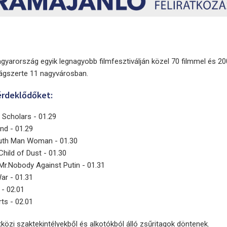
agyarország egyik legnagyobb filmfesztiválján közel 70 filmmel és 20
zágszerte 11 nagyvárosban.
érdeklődőket:
Scholars - 01.29
nd - 01.29
uth Man Woman - 01.30
Child of Dust - 01.30
Mr.Nobody Against Putin - 01.31
ar - 01.31
- 02.01
ts - 02.01
tközi szaktekintélyekből és alkotókból álló zsűritagok döntenek.