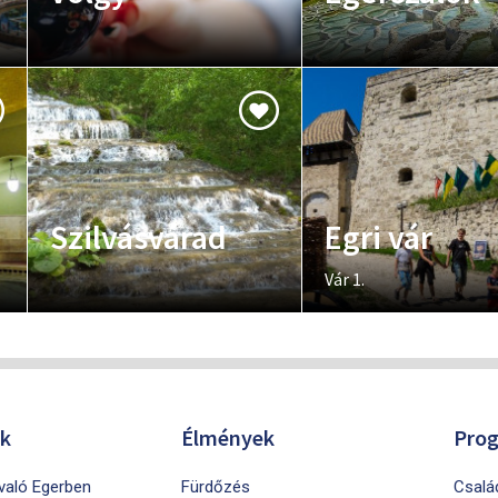
Szilvásvárad
Egri vár
Vár 1.
ók
Élmények
Pro
ivaló Egerben
Fürdőzés
Csalá