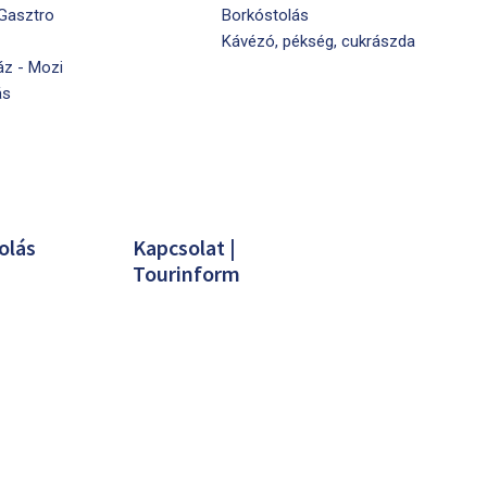
 Gasztro
Borkóstolás
Kávézó, pékség, cukrászda
áz - Mozi
ás
olás
Kapcsolat |
Tourinform