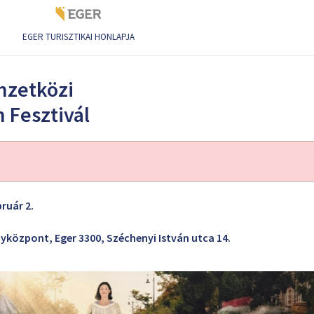
EGER TURISZTIKAI HONLAPJA
okumentumfilm Fesztivál
mzetközi
Fesztivál
bruár 2.
yközpont, Eger 3300, Széchenyi István utca 14.