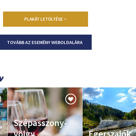
PLAKÁT LETÖLTÉSE
TOVÁBB AZ ESEMÉNY WEBOLDALÁRA
Szépasszony-
völgy
Egerszalók