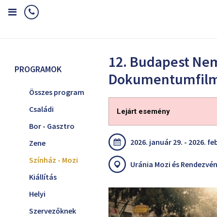
Home
Programok
Színház - Mozi
12. Budapest Nemzetközi D
12. Budapest Ne
PROGRAMOK
Dokumentumfilm 
Összes program
Családi
Lejárt esemény
Bor - Gasztro
2026. január 29. - 2026. fe
Zene
Színház - Mozi
Uránia Mozi és Rendezvén
Kiállítás
Helyi
Szervezőknek