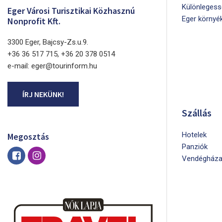
Különlegess
Eger Városi Turisztikai Közhasznú
Eger környé
Nonprofit Kft.
3300 Eger, Bajcsy-Zs.u.9.
+36 36 517 715, +36 20 378 0514
e-mail: eger@tourinform.hu
ÍRJ NEKÜNK!
Szállás
Hotelek
Megosztás
Panziók
Vendégháza