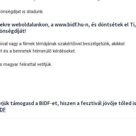
nségdíjat is átadunk.
kre weboldalunkon, a www.bidf.hu-n, és döntsétek el Ti, 
önségdíját!
óival vagy a filmek témájának szakértőivel beszélgetünk, akikkel
 és a bennetek felmerülő kérdéseket.
 magyar felirattal vetítjük.
rjük támogasd a BIDF-et, hiszen a fesztivál jövője tőled i
IDF