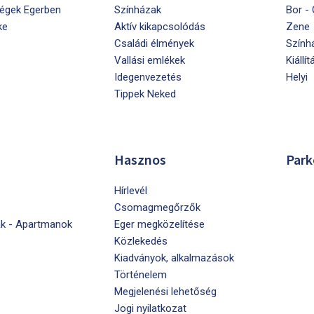
égek Egerben
Színházak
Bor -
ke
Aktív kikapcsolódás
Zene
Családi élmények
Szính
Vallási emlékek
Kiállít
Idegenvezetés
Helyi
Tippek Neked
Hasznos
Park
Hírlevél
Csomagmegőrzők
k - Apartmanok
Eger megközelítése
Közlekedés
Kiadványok, alkalmazások
Történelem
Megjelenési lehetőség
Jogi nyilatkozat