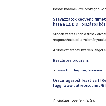
Immár második éve országos közö
Szavazzatok kedvenc filmete
haza a 12. BIDF országos köz
Minden vetítés után a filmek alkot
megoszthatjátok a véleményeteket
A filmeket eredeti nyelven, angol és
Részletes program:
www.bidf.hu/program-new
Összefogásból fesztivált! Ké
függ:
www.patreon.com/c/B
A változás joga fenntartva.