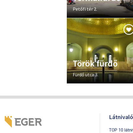
Petőfi tér 2.
Török fürdő
Fürdő utca 3.
Látnival
TOP 10 látn