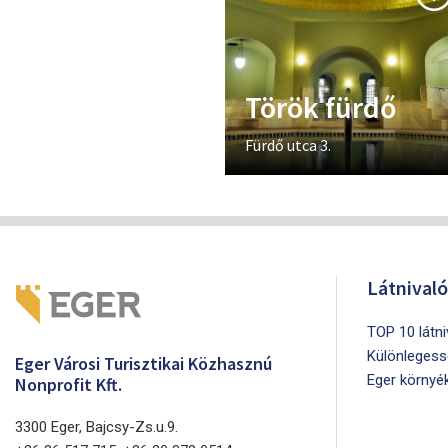
Török fürdő
Fürdő utca 3.
Látnival
TOP 10 látn
Különlegess
Eger Városi Turisztikai Közhasznú
Eger környé
Nonprofit Kft.
3300 Eger, Bajcsy-Zs.u.9.