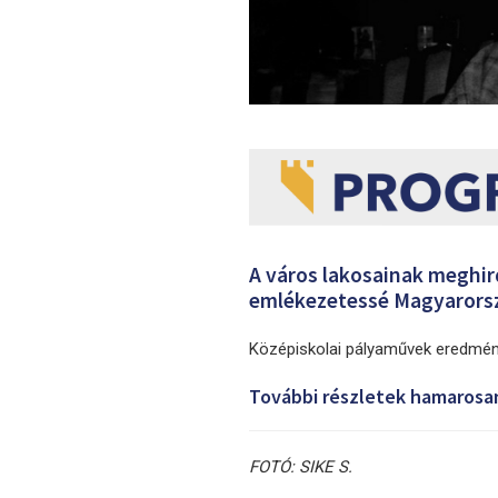
A város lakosainak meghird
emlékezetessé Magyarorsz
Középiskolai pályaművek eredményh
További részletek hamarosa
FOTÓ: SIKE S.