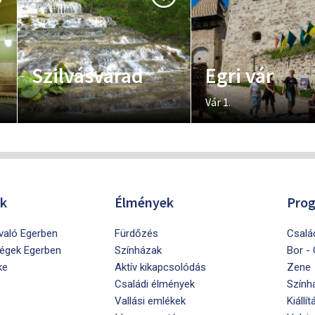
Szilvásvárad
Egri vár
Vár 1.
ók
Élmények
Pro
ivaló Egerben
Fürdőzés
Csalá
égek Egerben
Színházak
Bor -
ke
Aktív kikapcsolódás
Zene
Családi élmények
Szính
Vallási emlékek
Kiállít