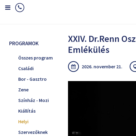
Home
Programok
Helyi
XXIV. Dr.Renn Oszkár Emlékülés
XXIV. Dr.Renn Os
PROGRAMOK
Emlékülés
Összes program
2026. november 21.
Családi
Bor - Gasztro
Zene
Színház - Mozi
Kiállítás
Helyi
Szervezőknek