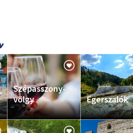
Szépasszony-
völgy
Egerszalók