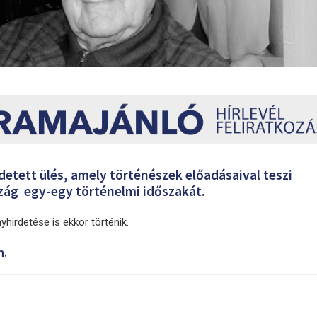
etett ülés, amely történészek előadásaival teszi
ág egy-egy történelmi időszakát.
irdetése is ekkor történik.
n.