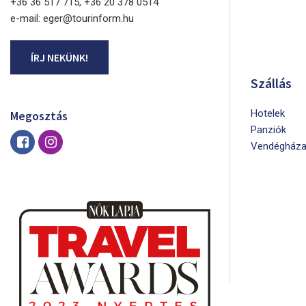
+36 36 517 715, +36 20 378 0514
e-mail: eger@tourinform.hu
ÍRJ NEKÜNK!
Szállás
Hotelek
Megosztás
Panziók
Vendégháza