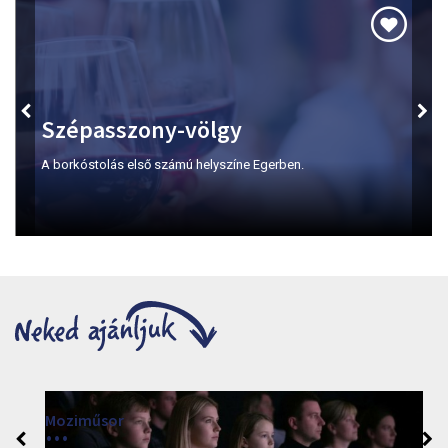
Szépasszony-völgy
A borkóstolás első számú helyszíne Egerben.
Moziműsor