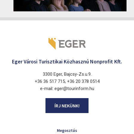
2026
Cinema Agria, Eger 3300, Törvényház utca 4.
Eger Városi Turisztikai Közhasznú Nonprofit Kft.
3300 Eger, Bajcsy-Zs.u.9.
+36 36 517 715, +36 20 378 0514
e-mail: eger@tourinform.hu
ÍRJ NEKÜNK!
Megosztás