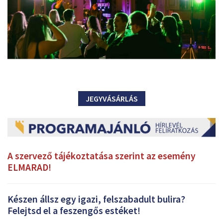
JEGYVÁSÁRLÁS
A szervező tájékoztatása szerint az esemény
ELMARAD!
Készen állsz egy igazi, felszabadult bulira?
Felejtsd el a feszengős estéket!