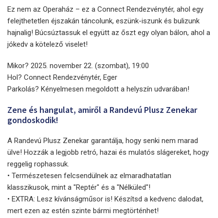
Ez nem az Operaház – ez a Connect Rendezvénytér, ahol egy
felejthetetlen éjszakán táncolunk, eszünk-iszunk és bulizunk
hajnalig! Búcsúztassuk el együtt az őszt egy olyan bálon, ahol a
jókedv a kötelező viselet!
Mikor? 2025. november 22. (szombat), 19:00
Hol? Connect Rendezvénytér, Eger
Parkolás? Kényelmesen megoldott a helyszín udvarában!
Zene és hangulat, amiről a Randevú Plusz Zenekar
gondoskodik!
A Randevú Plusz Zenekar garantálja, hogy senki nem marad
ülve! Hozzák a legjobb retró, hazai és mulatós slágereket, hogy
reggelig rophassuk.
• Természetesen felcsendülnek az elmaradhatatlan
klasszikusok, mint a "Reptér" és a "Nélküled"!
• EXTRA: Lesz kívánságműsor is! Készítsd a kedvenc dalodat,
mert ezen az estén szinte bármi megtörténhet!