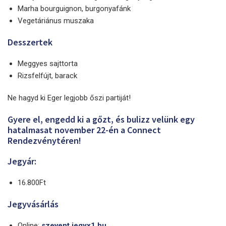
Marha bourguignon, burgonyafánk
Vegetáriánus muszaka
Desszertek
Meggyes sajttorta
Rizsfelfújt, barack
Ne hagyd ki Eger legjobb őszi partiját!
Gyere el, engedd ki a gőzt, és bulizz velünk egy
hatalmasat november 22-én a Connect
Rendezvénytéren!
Jegyár:
16.800Ft
Jegyvásárlás
Online:
szevent.jegyx1.hu