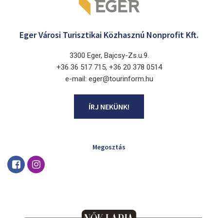
Eger Városi Turisztikai Közhasznú Nonprofit Kft.
3300 Eger, Bajcsy-Zs.u.9.
+36 36 517 715, +36 20 378 0514
e-mail: eger@tourinform.hu
ÍRJ NEKÜNK!
Megosztás