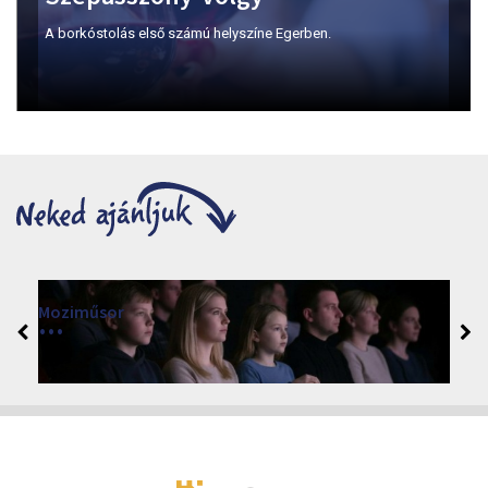
A borkóstolás első számú helyszíne Egerben.
Moziműsor
2026
Cinema Agria, Eger 3300, Törvényház utca 4.