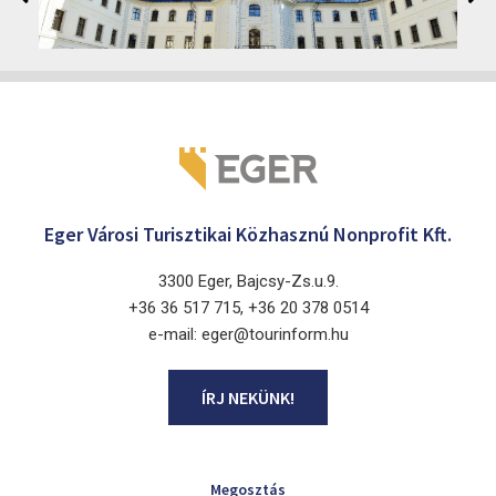
2026. június 19. - 2026. augusztus 28.
Márai Központ, Eger 3300, Szépasszony-völgy 35.
Eger Városi Turisztikai Közhasznú Nonprofit Kft.
3300 Eger, Bajcsy-Zs.u.9.
+36 36 517 715, +36 20 378 0514
e-mail: eger@tourinform.hu
ÍRJ NEKÜNK!
Megosztás