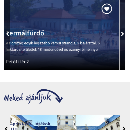
Szépasszony-völgy
A borkóstolás első számú helyszíne Egerben.
Márai Központ 2026