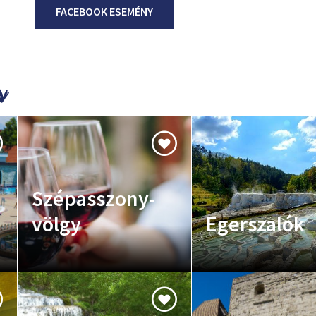
FACEBOOK ESEMÉNY
Szépasszony-
völgy
Egerszalók