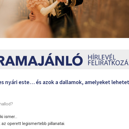
es nyári este… és azok a dallamok, amelyeket lehete
 hallod?
ki ismer…
k az operett legismertebb pillanatai.