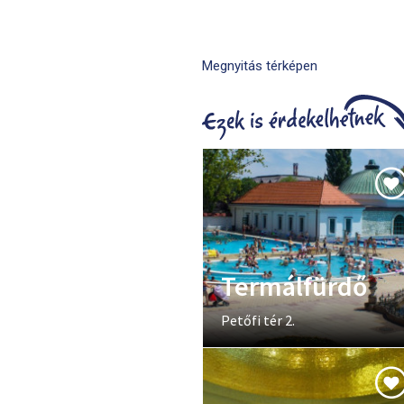
Megnyitás térképen
Termálfürdő
Petőfi tér 2.