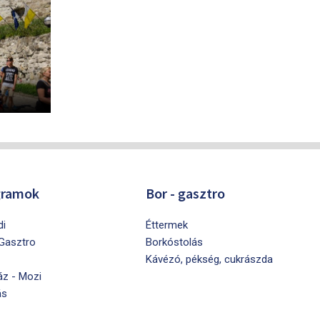
gramok
Bor - gasztro
di
Éttermek
 Gasztro
Borkóstolás
Kávézó, pékség, cukrászda
áz - Mozi
ás