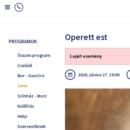
Home
Programok
Zene
Operett est
Operett est
PROGRAMOK
Összes program
Lejárt esemény
Családi
2026. június 27. 19:00
Bor - Gasztro
Zene
Színház - Mozi
Kiállítás
Helyi
Szervezőknek