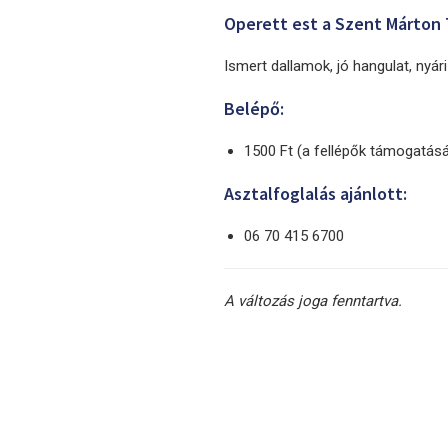
Operett est a Szent Márton 
Ismert dallamok, jó hangulat, nyá
Belépő:
1500 Ft (a fellépők támogatásá
Asztalfoglalás ajánlott:
06 70 415 6700
A változás joga fenntartva.