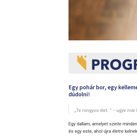
Egy pohár bor, egy kellem
dúdolni!
„Te rongyos élet…” – ugye már
Egy dallam, amelyet szinte minden
és egy este, ahol újra életre kelne