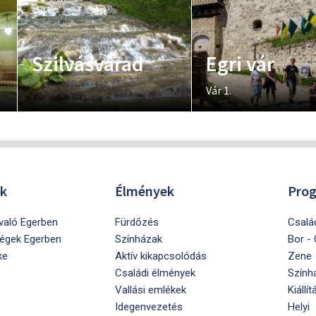
Szilvásvárad
Egri vár
Vár 1.
ók
Élmények
Pro
ivaló Egerben
Fürdőzés
Csalá
égek Egerben
Színházak
Bor -
ke
Aktív kikapcsolódás
Zene
Családi élmények
Szính
Vallási emlékek
Kiállít
Idegenvezetés
Helyi