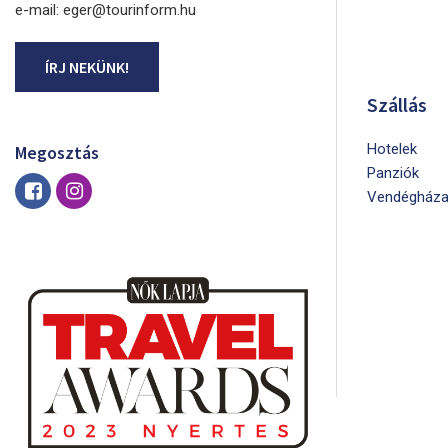
e-mail: eger@tourinform.hu
ÍRJ NEKÜNK!
Szállás
Hotelek
Megosztás
Panziók
Vendégháza