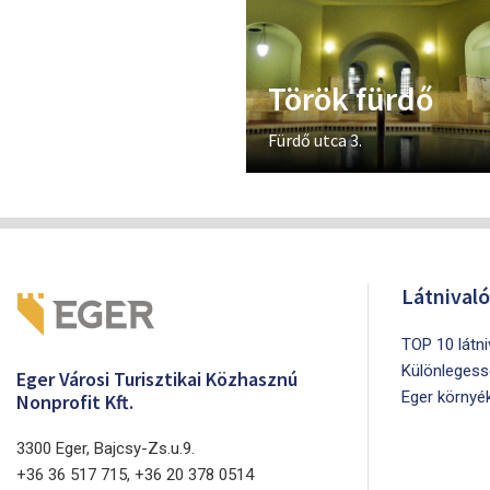
Török fürdő
Fürdő utca 3.
Látnival
TOP 10 látn
Különlegess
Eger Városi Turisztikai Közhasznú
Eger környé
Nonprofit Kft.
3300 Eger, Bajcsy-Zs.u.9.
+36 36 517 715, +36 20 378 0514