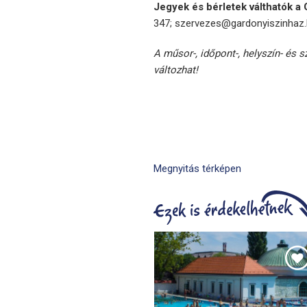
Jegyek és bérletek válthatók a
347; szervezes@gardonyiszinhaz.hu
A műsor-, időpont-, helyszín- és 
változhat!
Megnyitás térképen