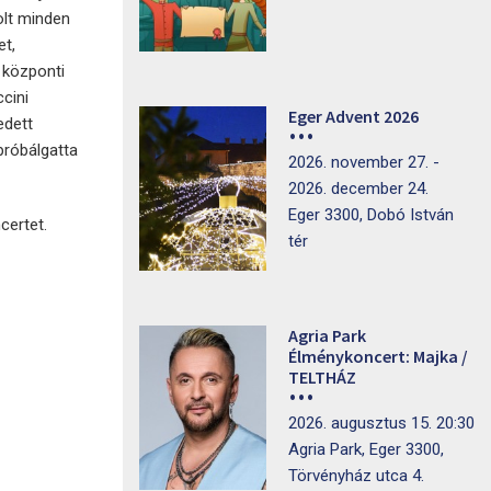
olt minden
t,
 központi
ccini
Eger Advent 2026
edett
próbálgatta
2026. november 27. -
2026. december 24.
Eger 3300, Dobó István
certet.
tér
Agria Park
Élménykoncert: Majka /
TELTHÁZ
2026. augusztus 15. 20:30
Agria Park, Eger 3300,
Törvényház utca 4.