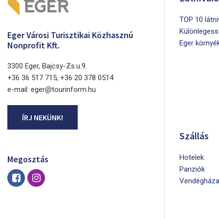
TOP 10 látn
Különlegess
Eger Városi Turisztikai Közhasznú
Eger környé
Nonprofit Kft.
3300 Eger, Bajcsy-Zs.u.9.
+36 36 517 715, +36 20 378 0514
e-mail: eger@tourinform.hu
ÍRJ NEKÜNK!
Szállás
Hotelek
Megosztás
Panziók
Vendégháza