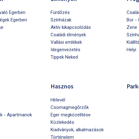
ivaló Egerben
Fürdőzés
Csalá
égek Egerben
Színházak
Bor -
ke
Aktív kikapcsolódás
Zene
Családi élmények
Szính
Vallási emlékek
Kiállít
Idegenvezetés
Helyi
Tippek Neked
Hasznos
Park
Hírlevél
Csomagmegőrzők
k - Apartmanok
Eger megközelítése
Közlekedés
Kiadványok, alkalmazások
Történelem