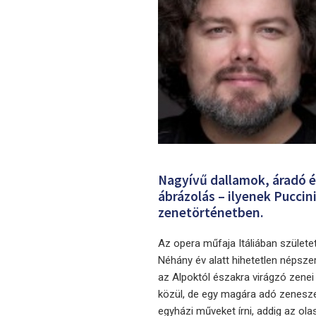
Nagyívű dallamok, áradó é
ábrázolás – ilyenek Puccin
zenetörténetben.
Az opera műfaja Itáliában születe
Néhány év alatt hihetetlen népszer
az Alpoktól északra virágzó zenei
közül, de egy magára adó zenesze
egyházi műveket írni, addig az ol