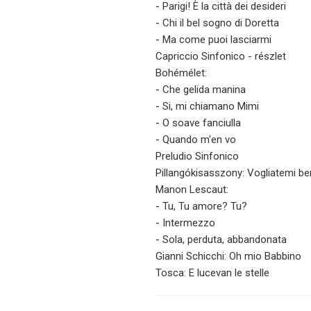
- Parigi! È la città dei desideri
- Chi il bel sogno di Doretta
- Ma come puoi lasciarmi
Capriccio Sinfonico - részlet
Bohémélet:
- Che gelida manina
- Si, mi chiamano Mimi
- O soave fanciulla
- Quando m'en vo
Preludio Sinfonico
Pillangókisasszony: Vogliatemi b
Manon Lescaut:
- Tu, Tu amore? Tu?
- Intermezzo
- Sola, perduta, abbandonata
Gianni Schicchi: Oh mio Babbino
Tosca: E lucevan le stelle