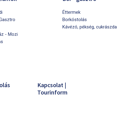
di
Éttermek
 Gasztro
Borkóstolás
Kávézó, pékség, cukrászda
áz - Mozi
ás
olás
Kapcsolat |
Tourinform