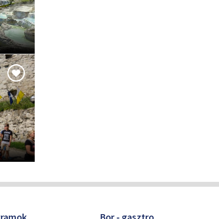
gramok
Bor - gasztro