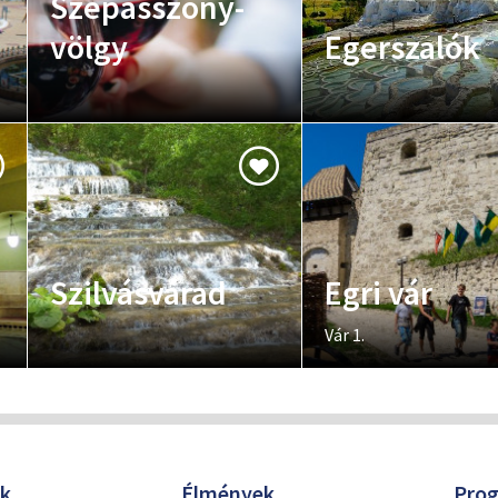
Szépasszony-
völgy
Egerszalók
Szilvásvárad
Egri vár
Vár 1.
ók
Élmények
Pro