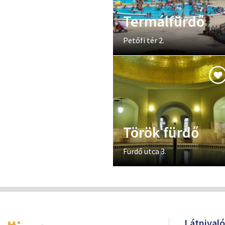
Termálfürdő
Petőfi tér 2.
Török fürdő
Fürdő utca 3.
Látnival