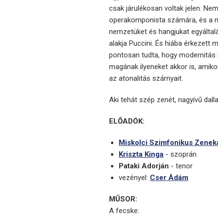
csak járulékosan voltak jelen. Ne
operakomponista számára, és a n
nemzetüket és hangjukat egyáltalá
alakja Puccini. És hiába érkezett 
pontosan tudta, hogy modernitás i
magának ilyeneket akkor is, amiko
az atonalitás szárnyait.
Aki tehát szép zenét, nagyívű dal
ELŐADÓK:
Miskolci Szimfonikus Zenek
Kriszta Kinga
- szoprán
Pataki Adorján
- tenor
vezényel:
Cser Ádám
MŰSOR:
A fecske: