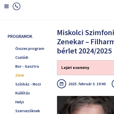
Home
Programok
Zene
Miskolci Szimfonikus Zenekar – Filh
Miskolci Szimfon
PROGRAMOK
Zenekar – Filhar
Összes program
bérlet 2024/2025
Családi
Bor - Gasztro
Lejárt esemény
Zene
2025. február 3. 19:00
Színház - Mozi
Kiállítás
Helyi
Szervezőknek