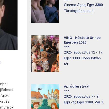
Cinema Agria, Eger 3300,
Törvényház utca 4.
VINO - Kóstoló Ünnep
Egerben 2026
2026. augusztus 12 - 17.
Eger 3300, Dobó István
s
tér
ején.
Apródfesztivál
ejlődését
űfajok
2026. augusztus 7 - 9.
ket és
Egri vár, Eger 3300, Vár 1.
b műfajok