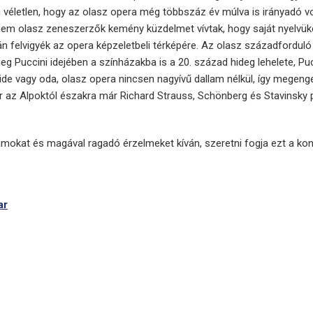
m véletlen, hogy az olasz opera még többszáz év múlva is irányadó v
em olasz zeneszerzők kemény küzdelmet vívtak, hogy saját nyelvüke
n felvigyék az opera képzeletbeli térképére. Az olasz századforduló
meg Puccini idejében a színházakba is a 20. század hideg lehelete, Pu
de vagy oda, olasz opera nincsen nagyívű dallam nélkül, így megeng
r az Alpoktól északra már Richard Strauss, Schönberg és Stavinsky 
lamokat és magával ragadó érzelmeket kíván, szeretni fogja ezt a kon
ar