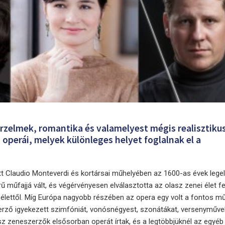
rzelmek, romantika és valamelyest mégis realisztiku
i operái, melyek különleges helyet foglalnak el a
tt Claudio Monteverdi és kortársai műhelyében az 1600-as évek legel
ű műfajjá vált, és végérvényesen elválasztotta az olasz zenei élet f
 élettől. Míg Európa nagyobb részében az opera egy volt a fontos m
rző igyekezett szimfóniát, vonósnégyest, szonátákat, versenyműve
asz zeneszerzők elsősorban operát írtak, és a legtöbbjüknél az egyé