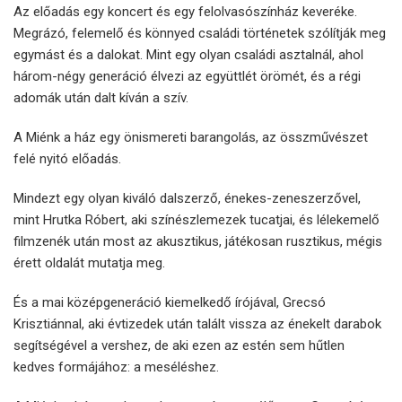
Az előadás egy koncert és egy felolvasószínház keveréke.
Megrázó, felemelő és könnyed családi történetek szólítják meg
egymást és a dalokat. Mint egy olyan családi asztalnál, ahol
három-négy generáció élvezi az együttlét örömét, és a régi
adomák után dalt kíván a szív.
A Miénk a ház egy önismereti barangolás, az összművészet
felé nyitó előadás.
Mindezt egy olyan kiváló dalszerző, énekes-zeneszerzővel,
mint Hrutka Róbert, aki színészlemezek tucatjai, és lélekemelő
filmzenék után most az akusztikus, játékosan rusztikus, mégis
érett oldalát mutatja meg.
És a mai középgeneráció kiemelkedő írójával, Grecsó
Krisztiánnal, aki évtizedek után talált vissza az énekelt darabok
segítségével a vershez, de aki ezen az estén sem hűtlen
kedves formájához: a meséléshez.