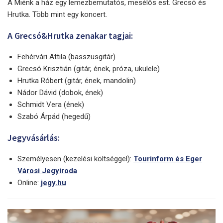
A Miénk a ház egy lemezbemutatós, mesélős est. Grecsó és
Hrutka. Több mint egy koncert.
A Grecsó&Hrutka zenakar tagjai:
Fehérvári Attila (basszusgitár)
Grecsó Krisztián (gitár, ének, próza, ukulele)
Hrutka Róbert (gitár, ének, mandolin)
Nádor Dávid (dobok, ének)
Schmidt Vera (ének)
Szabó Árpád (hegedű)
Jegyvásárlás:
Személyesen (kezelési költséggel):
Tourinform és Eger
Városi Jegyiroda
Online:
jegy.hu