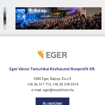
Márai Központ 2026
2026. június 19. - 2026. augusztus 28.
Márai Központ, Eger 3300, Szépasszony-völgy 35.
Eger Városi Turisztikai Közhasznú Nonprofit Kft.
3300 Eger, Bajcsy-Zs.u.9.
+36 36 517 715, +36 20 378 0514
e-mail: eger@tourinform.hu
ÍRJ NEKÜNK!