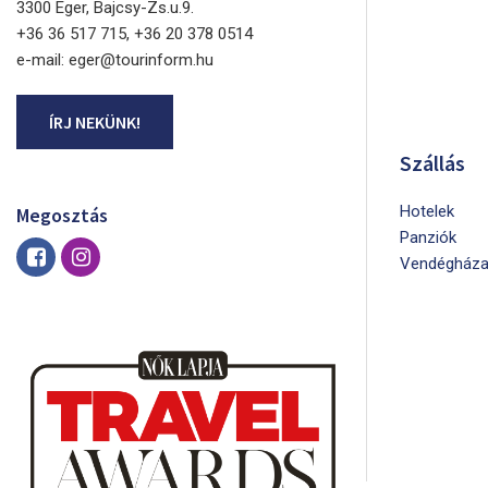
3300 Eger, Bajcsy-Zs.u.9.
+36 36 517 715, +36 20 378 0514
e-mail: eger@tourinform.hu
ÍRJ NEKÜNK!
Szállás
Hotelek
Megosztás
Panziók
Vendégháza