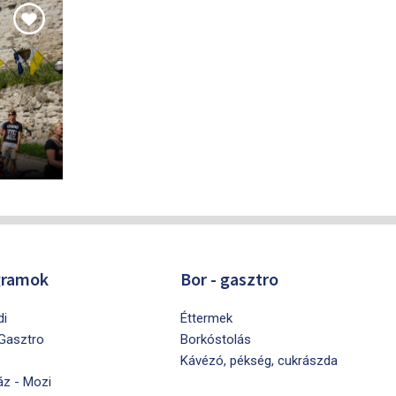
gramok
Bor - gasztro
di
Éttermek
 Gasztro
Borkóstolás
Kávézó, pékség, cukrászda
áz - Mozi