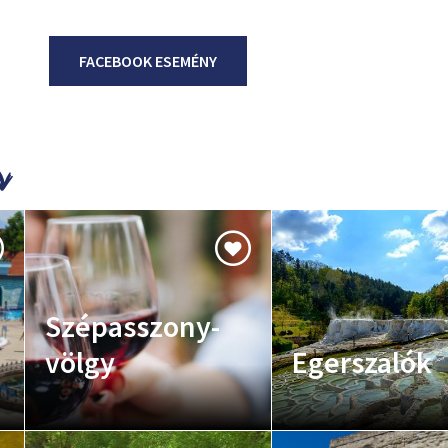
FACEBOOK ESEMÉNY
Szépasszony-
völgy
Egerszalók