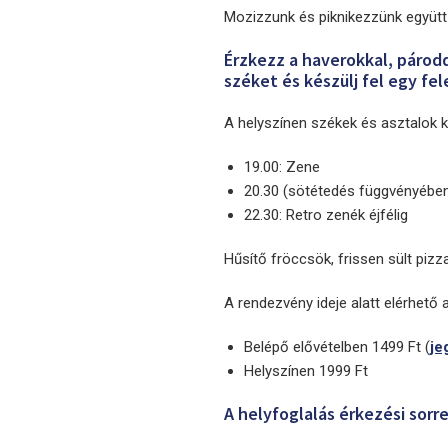
Mozizzunk és piknikezzünk együtt 
Érzkezz a haverokkal, párod
széket és készülj fel egy fe
A helyszínen székek és asztalok 
19.00: Zene
20.30 (sötétedés függvényében)
22.30: Retro zenék éjfélig
Hűsítő fröccsök, frissen sült pizz
A rendezvény ideje alatt elérhető
Belépő elővételben 1499 Ft (
je
Helyszínen 1999 Ft
A helyfoglalás érkezési sorr