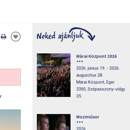
Oldal
nyomtatáss
Márai Központ 2026
2026. június 19. - 2026.
augusztus 28.
Márai Központ, Eger
3300, Szépasszony-völgy
y
35.
Moziműsor
2026