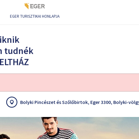
EGER TURISZTIKAI HONLAPJA
nál: Hogyan tudnék élni nélküled? / TELTHÁZ
iknik
n tudnék
 TELTHÁZ
Bolyki Pincészet és Szőlőbirtok, Eger 3300, Bolyki-völg