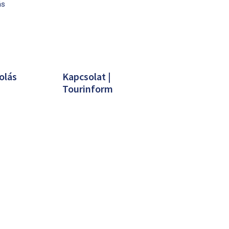
ás
olás
Kapcsolat |
Tourinform