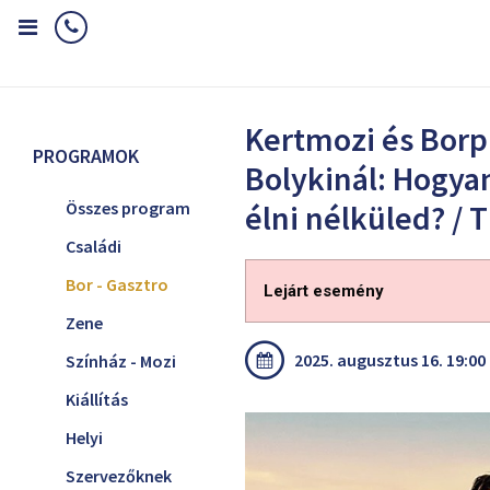
Home
Programok
Bor - Gasztro
Kertmozi és Borpiknik Bolyki
Kertmozi és Borp
PROGRAMOK
Bolykinál: Hogya
Összes program
élni nélküled? /
Családi
Bor - Gasztro
Lejárt esemény
Zene
2025. augusztus 16. 19:00
Színház - Mozi
Kiállítás
Helyi
Szervezőknek