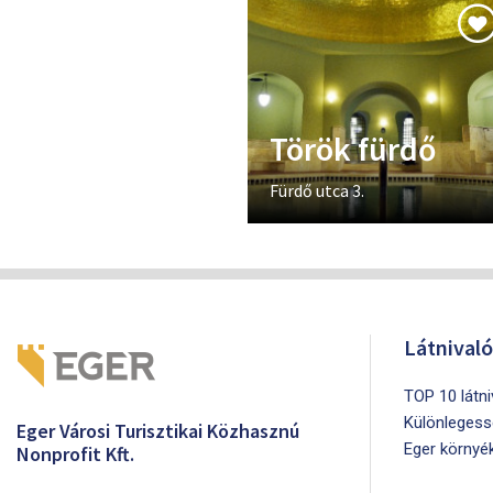
Török fürdő
Fürdő utca 3.
Látnival
TOP 10 látn
Különlegess
Eger Városi Turisztikai Közhasznú
Eger környé
Nonprofit Kft.