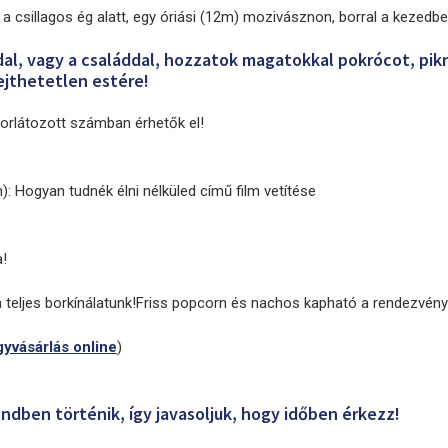
a csillagos ég alatt, egy óriási (12m) mozivásznon, borral a kezedbe
dal, vagy a családdal, hozzatok magatokkal pokrócot, pik
lejthetetlen estére!
korlátozott számban érhetők el!
: Hogyan tudnék élni nélküled című film vetítése
a!
 a teljes borkínálatunk!Friss popcorn és nachos kapható a rendezvén
gyvásárlás online
)
endben történik, így javasoljuk, hogy időben érkezz!