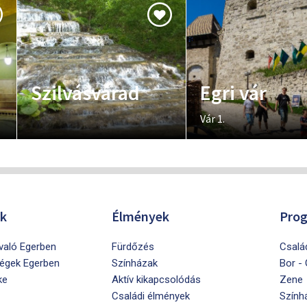
Szilvásvárad
Egri vár
Vár 1.
ók
Élmények
Pro
ivaló Egerben
Fürdőzés
Csalá
égek Egerben
Színházak
Bor -
ke
Aktív kikapcsolódás
Zene
Családi élmények
Szính