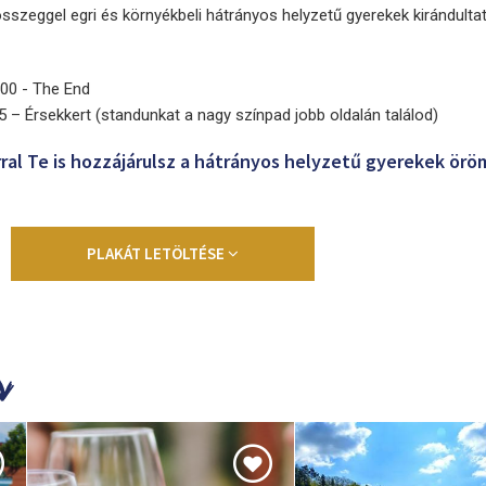
 összeggel egri és környékbeli hátrányos helyzetű gyerekek kirándulta
7:00 - The End
 – Érsekkert (standunkat a nagy színpad jobb oldalán találod)
rral Te is hozzájárulsz a hátrányos helyzetű gyerekek ör
PLAKÁT LETÖLTÉSE