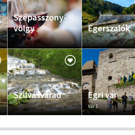
Szépasszony-
völgy
Egerszalók
Szilvásvárad
Egri vár
Vár 1.