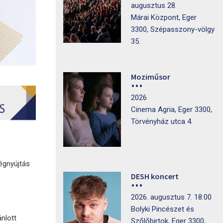
augusztus 28.
Márai Központ, Eger
3300, Szépasszony-völgy
35.
Moziműsor
2026
Cinema Agria, Eger 3300,
Törvényház utca 4.
égnyújtás
DESH koncert
2026. augusztus 7. 18:00
Bolyki Pincészet és
ánlott
Szőlőbirtok, Eger 3300,