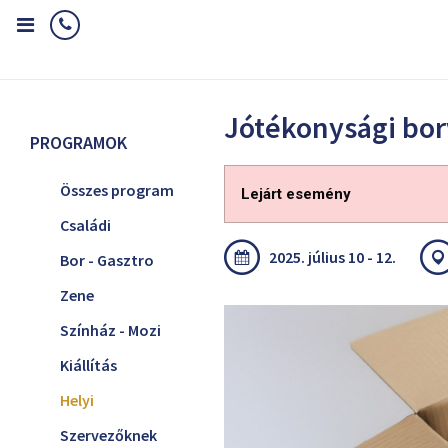
Home
Programok
Helyi
Jótékonysági borvásár
Jótékonysági bor
PROGRAMOK
Összes program
Lejárt esemény
Családi
2025. július 10 - 12.
Bor - Gasztro
Zene
Színház - Mozi
Kiállítás
Helyi
Szervezőknek