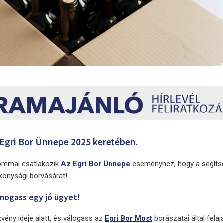
 Egri Bor Ünnepe 2025
keretében.
lommal csatlakozik
Az Egri Bor Ünnepe
eseményhez, hogy a segíts
konysági borvásárát!
ámogass egy jó ügyet!
ény ideje alatt, és válogass az
Egri Bor Most
borászatai által felaj