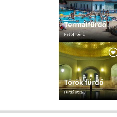
Termálfürdő
Petőfi tér 2.
Török fürdő
Fürdő utca 3.