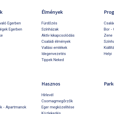
ók
Élmények
Pro
ivaló Egerben
Fürdőzés
Csalá
égek Egerben
Színházak
Bor -
ke
Aktív kikapcsolódás
Zene
Családi élmények
Szính
Vallási emlékek
Kiállít
Idegenvezetés
Helyi
Tippek Neked
Hasznos
Park
Hírlevél
Csomagmegőrzők
k - Apartmanok
Eger megközelítése
Közlekedés