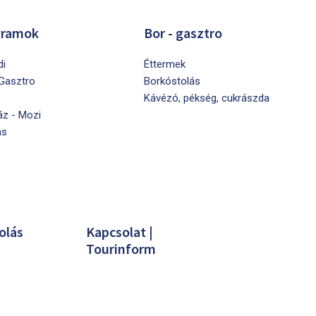
gramok
Bor - gasztro
di
Éttermek
 Gasztro
Borkóstolás
Kávézó, pékség, cukrászda
áz - Mozi
ás
olás
Kapcsolat |
Tourinform