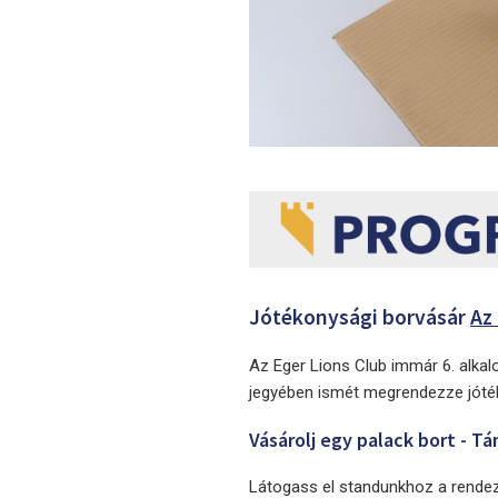
Jótékonysági borvásár
Az
Az Eger Lions Club immár 6. alka
jegyében ismét megrendezze jóté
Vásárolj egy palack bort - T
Látogass el standunkhoz a rendezv